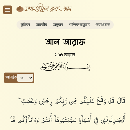
ভূমিকা
তাফসীর
অনুবাদ
শাব্দিক অনুবাদ
তেলাওয়াত
আল আরাফ
২০৬ আয়াত
আয়াত
قَالَ قَدْ وَقَعَ عَلَيْكُم مِّن رَّبِّكُمْ رِجْسٌۭ وَغَضَبٌ ۖ
أَتُجَـٰدِلُونَنِى فِىٓ أَسْمَآءٍۢ سَمَّيْتُمُوهَآ أَنتُمْ وَءَابَآؤُكُم مَّا