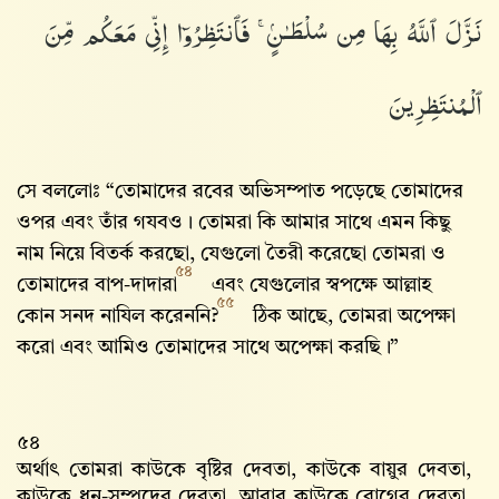
نَزَّلَ ٱللَّهُ بِهَا مِن سُلْطَـٰنٍۢ ۚ فَٱنتَظِرُوٓا۟ إِنِّى مَعَكُم مِّنَ
ٱلْمُنتَظِرِينَ
সে বললোঃ “তোমাদের রবের অভিসম্পাত পড়েছে তোমাদের
ওপর এবং তাঁর গযবও। তোমরা কি আমার সাথে এমন কিছু
নাম নিয়ে বিতর্ক করছো, যেগুলো তৈরী করেছো তোমরা ও
৫৪
তোমাদের বাপ-দাদারা
এবং যেগুলোর স্বপক্ষে আল্লাহ‌
৫৫
কোন সনদ নাযিল করেননি?
ঠিক আছে, তোমরা অপেক্ষা
করো এবং আমিও তোমাদের সাথে অপেক্ষা করছি।”
৫৪
অর্থাৎ তোমরা কাউকে বৃষ্টির দেবতা, কাউকে বায়ুর দেবতা,
কাউকে ধন-সম্পদের দেবতা, আবার কাউকে রোগের দেবতা,