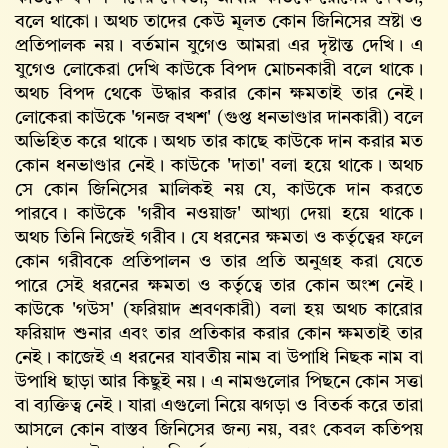
বলে থাকো। অথচ তাদের কেউ মূলত কোন জিনিসের স্রষ্টা ও
প্রতিপালক নয়। বর্তমান যুগেও আমরা এর দৃষ্টান্ত দেখি। এ
যুগেও লোকেরা দেখি কাউকে বিপদ মোচনকারী বলে থাকে।
অথচ বিপদ থেকে উদ্ধার করার কোন ক্ষমতাই তার নেই।
লোকেরা কাউকে 'গনজ বখশ' (গুপ্ত ধনভাণ্ডার দানকারী) বলে
অভিহিত করে থাকে। অথচ তার কাছে কাউকে দান করার মত
কোন ধনভাণ্ডার নেই। কাউকে 'দাতা' বলা হয়ে থাকে। অথচ
সে কোন জিনিসের মালিকই নয় যে, কাউকে দান করতে
পারবে। কাউকে 'গরীব নওয়াজ' আখ্যা দেয়া হয়ে থাকে।
অথচ তিনি নিজেই গরীব। যে ধরনের ক্ষমতা ও কর্তৃত্বের ফলে
কোন গরীবকে প্রতিপালন ও তার প্রতি অনুগ্রহ করা যেতে
পারে সেই ধরনের ক্ষমতা ও কর্তৃত্বে তার কোন অংশ নেই।
কাউকে 'গউস' (ফরিয়াদ শ্রবণকারী) বলা হয় অথচ কারোর
ফরিয়াদ শুনার এবং তার প্রতিকার করার কোন ক্ষমতাই তার
নেই। কাজেই এ ধরনের যাবতীয় নাম বা উপাধি নিছক নাম বা
উপাধি ছাড়া আর কিছুই নয়। এ নামগুলোর পিছনে কোন সত্তা
বা ব্যক্তিত্ব নেই। যারা এগুলো নিয়ে ঝগড়া ও বিতর্ক করে তারা
আসলে কোন বাস্তব জিনিসের জন্য নয়, বরং কেবল কতিপয়