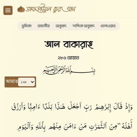
ভূমিকা
তাফসীর
অনুবাদ
শাব্দিক অনুবাদ
তেলাওয়াত
আল বাকারাহ
২৮৬ আয়াত
আয়াত
وَإِذْ قَالَ إِبْرَٰهِـۧمُ رَبِّ ٱجْعَلْ هَـٰذَا بَلَدًا ءَامِنًۭا وَٱرْزُقْ
أَهْلَهُۥ مِنَ ٱلثَّمَرَٰتِ مَنْ ءَامَنَ مِنْهُم بِٱللَّهِ وَٱلْيَوْمِ