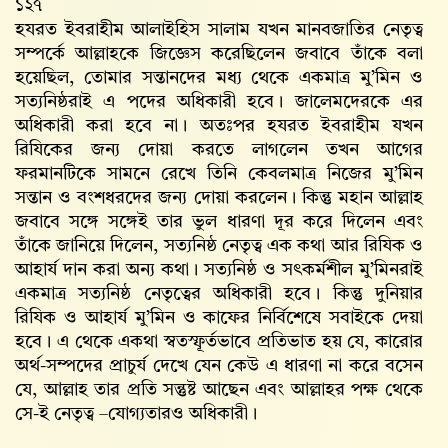
১২৭
হযরত ইবরাহীম আলাইহিস সালাম যখন মানবজাতির নেতৃত্ব
সম্পর্কে আল্লাহকে জিজ্ঞেস করেছিলেন জবাবে তাঁকে বলা
হয়েছিল, তোমার সন্তানদের মধ্য থেকে একমাত্র মু’মিন ও
সত্যনিষ্ঠরাই এ পদের অধিকারী হবে। জালেমদেরকে এর
অধিকারী করা হবে না। অতঃপর হযরত ইবরাহীম যখন
রিযিকের জন্য দোয়া করতে লাগলেন তখন আগের
ফরমানটিকে সামনে রেখে তিনি কেবলমাত্র নিজের মু’মিন
সন্তান ও বংশধরদের জন্য দোয়া করলেন। কিন্তু মহান আল্লাহ‌
জবাবে সঙ্গে সঙ্গেই তার ভুল ধারণা দূর করে দিলেন এবং
তাঁকে জানিয়ে দিলেন, সত্যনিষ্ঠ নেতৃত্ব এক কথা আর রিযিক ও
আহার্য দান করা অন্য কথা। সত্যনিষ্ঠ ও সৎকর্মশীল মু’মিনরাই
একমাত্র সত্যনিষ্ঠ নেতৃত্বের অধিকারী হবে। কিন্তু দুনিয়ার
রিযিক ও আহার্য মু’মিন ও কাফের নির্বিশেষে সবাইকে দেয়া
হবে। এ থেকে একথা স্বতস্ফূর্তভাবে প্রতিভাত হয় যে, কারোর
অর্থ-সম্পদের প্রাচুর্য দেখে যেন কেউ এ ধারণা না করে বসেন
যে, আল্লাহ‌ তার প্রতি সন্তুষ্ট আছেন এবং আল্লাহর পক্ষ থেকে
সে-ই নেতৃত্ব –যোগ্যতারও অধিকারী।