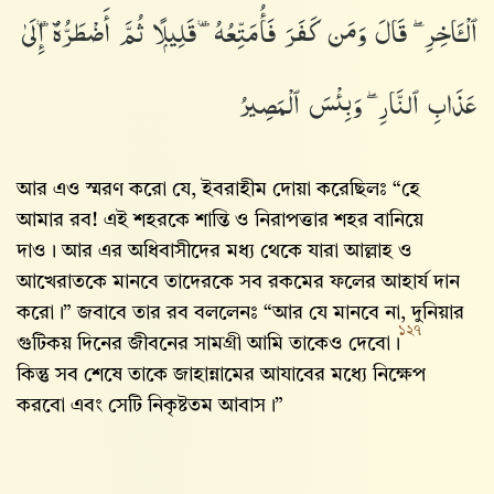
ٱلْـَٔاخِرِ ۖ قَالَ وَمَن كَفَرَ فَأُمَتِّعُهُۥ قَلِيلًۭا ثُمَّ أَضْطَرُّهُۥٓ إِلَىٰ
عَذَابِ ٱلنَّارِ ۖ وَبِئْسَ ٱلْمَصِيرُ
আর এও স্মরণ করো যে, ইবরাহীম দোয়া করেছিলঃ “হে
আমার রব! এই শহরকে শান্তি ও নিরাপত্তার শহর বানিয়ে
দাও। আর এর অধিবাসীদের মধ্য থেকে যারা আল্লাহ‌ ও
আখেরাতকে মানবে তাদেরকে সব রকমের ফলের আহার্য দান
করো।” জবাবে তার রব বললেনঃ “আর যে মানবে না, দুনিয়ার
১২৭
গুটিকয় দিনের জীবনের সামগ্রী আমি তাকেও দেবো।
কিন্তু সব শেষে তাকে জাহান্নামের আযাবের মধ্যে নিক্ষেপ
করবো এবং সেটি নিকৃষ্টতম আবাস।”