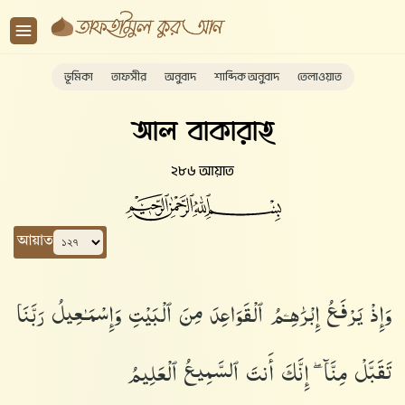
ভূমিকা
তাফসীর
অনুবাদ
শাব্দিক অনুবাদ
তেলাওয়াত
আল বাকারাহ
২৮৬ আয়াত
আয়াত
وَإِذْ يَرْفَعُ إِبْرَٰهِـۧمُ ٱلْقَوَاعِدَ مِنَ ٱلْبَيْتِ وَإِسْمَـٰعِيلُ رَبَّنَا
تَقَبَّلْ مِنَّآ ۖ إِنَّكَ أَنتَ ٱلسَّمِيعُ ٱلْعَلِيمُ