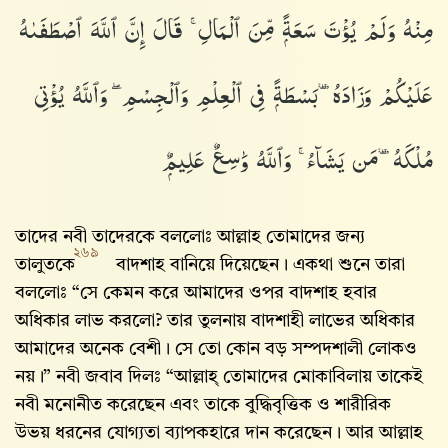
مِنْهُ وَلَمْ يُؤْتَ سَعَةًۭ مِّنَ ٱلْمَالِ ۚ قَالَ إِنَّ ٱللَّهَ ٱصْطَفَىٰهُ
عَلَيْكُمْ وَزَادَهُۥ بَسْطَةًۭ فِى ٱلْعِلْمِ وَٱلْجِسْمِ ۖ وَٱللَّهُ يُؤْتِى
مُلْكَهُۥ مَن يَشَآءُ ۚ وَٱللَّهُ وَٰسِعٌ عَلِيمٌۭ
তাদের নবী তাদেরকে বললোঃ আল্লাহ তোমাদের জন্য
২৬৯
তালুতকে
বাদশাহ বানিয়ে দিয়েছেন। একথা শুনে তারা
বললোঃ “সে কেমন করে আমাদের ওপর বাদশাহ হবার
অধিকার লাভ করলো? তার তুলনায় বাদশাহী লাভের অধিকার
আমাদের অনেক বেশী। সে তো কোন বড় সম্পদশালী লোকও
নয়।” নবী জবাব দিলঃ “আল্লাহ্‌ তোমাদের মোকাবিলায় তাকেই
নবী মনোনীত করেছেন এবং তাকে বুদ্ধিবৃত্তিক ও শারীরিক
উভয় ধরনের যোগ্যতা ব্যাপকহারে দান করেছেন। আর আল্লাহ‌