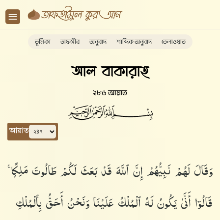
ভূমিকা
তাফসীর
অনুবাদ
শাব্দিক অনুবাদ
তেলাওয়াত
আল বাকারাহ
২৮৬ আয়াত
আয়াত
وَقَالَ لَهُمْ نَبِيُّهُمْ إِنَّ ٱللَّهَ قَدْ بَعَثَ لَكُمْ طَالُوتَ مَلِكًۭا ۚ
قَالُوٓا۟ أَنَّىٰ يَكُونُ لَهُ ٱلْمُلْكُ عَلَيْنَا وَنَحْنُ أَحَقُّ بِٱلْمُلْكِ