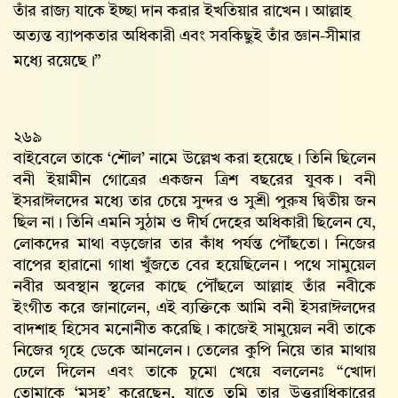
তাঁর রাজ্য যাকে ইচ্ছা দান করার ইখতিয়ার রাখেন। আল্লাহ‌
অত্যন্ত ব্যাপকতার অধিকারী এবং সবকিছুই তাঁর জ্ঞান-সীমার
মধ্যে রয়েছে।”
২৬৯
বাইবেলে তাকে ‘শৌল’ নামে উল্লেখ করা হয়েছে। তিনি ছিলেন
বনী ইয়ামীন গোত্রের একজন ত্রিশ বছরের যুবক। বনী
ইসরাঈলদের মধ্যে তার চেয়ে সুন্দর ও সুশ্রী পুরুষ দ্বিতীয় জন
ছিল না। তিনি এমনি সুঠাম ও দীর্ঘ দেহের অধিকারী ছিলেন যে,
লোকদের মাথা বড়জোর তার কাঁধ পর্যন্ত পৌঁছতো। নিজের
বাপের হারানো গাধা খুঁজতে বের হয়েছিলেন। পথে সামুয়েল
নবীর অবস্থান স্থলের কাছে পৌঁছলে আল্লাহ‌ তাঁর নবীকে
ইংগীত করে জানালেন, এই ব্যক্তিকে আমি বনী ইসরাঈলদের
বাদশাহ হিসেব মনোনীত করেছি। কাজেই সামুয়েল নবী তাকে
নিজের গৃহে ডেকে আনলেন। তেলের কুপি নিয়ে তার মাথায়
ঢেলে দিলেন এবং তাকে চুমো খেয়ে বললেনঃ “খোদা
তোমাকে ‘মসহ’ করেছেন, যাতে তুমি তার উত্তরাধিকারের