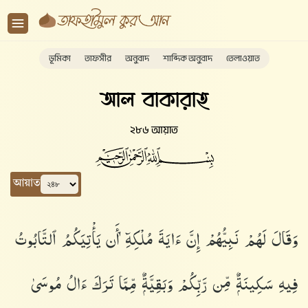
ভূমিকা
তাফসীর
অনুবাদ
শাব্দিক অনুবাদ
তেলাওয়াত
আল বাকারাহ
২৮৬ আয়াত
আয়াত
وَقَالَ لَهُمْ نَبِيُّهُمْ إِنَّ ءَايَةَ مُلْكِهِۦٓ أَن يَأْتِيَكُمُ ٱلتَّابُوتُ
فِيهِ سَكِينَةٌۭ مِّن رَّبِّكُمْ وَبَقِيَّةٌۭ مِّمَّا تَرَكَ ءَالُ مُوسَىٰ