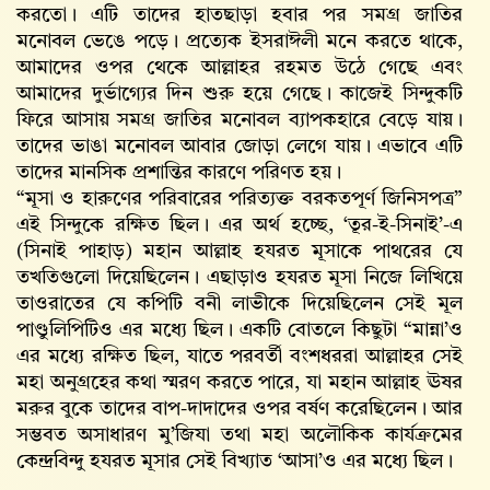
করতো। এটি তাদের হাতছাড়া হবার পর সমগ্র জাতির
মনোবল ভেঙে পড়ে। প্রত্যেক ইসরাঈলী মনে করতে থাকে,
আমাদের ওপর থেকে আল্লাহর রহমত উঠে গেছে এবং
আমাদের দুর্ভাগ্যের দিন শুরু হয়ে গেছে। কাজেই সিন্দুকটি
ফিরে আসায় সমগ্র জাতির মনোবল ব্যাপকহারে বেড়ে যায়।
তাদের ভাঙা মনোবল আবার জোড়া লেগে যায়। এভাবে এটি
তাদের মানসিক প্রশান্তির কারণে পরিণত হয়।
“মূসা ও হারুণের পরিবারের পরিত্যক্ত বরকতপূর্ণ জিনিসপত্র”
এই সিন্দুকে রক্ষিত ছিল। এর অর্থ হচ্ছে, ‘তূর-ই-সিনাই’-এ
(সিনাই পাহাড়) মহান আল্লাহ‌ হযরত মূসাকে পাথরের যে
তখতিগুলো দিয়েছিলেন। এছাড়াও হযরত মূসা নিজে লিখিয়ে
তাওরাতের যে কপিটি বনী লাভীকে দিয়েছিলেন সেই মূল
পাণ্ডুলিপিটিও এর মধ্যে ছিল। একটি বোতলে কিছুটা “মান্না’ও
এর মধ্যে রক্ষিত ছিল, যাতে পরবর্তী বংশধররা আল্লাহর সেই
মহা অনুগ্রহের কথা স্মরণ করতে পারে, যা মহান আল্লাহ‌ ঊষর
মরুর বুকে তাদের বাপ-দাদাদের ওপর বর্ষণ করেছিলেন। আর
সম্ভবত অসাধারণ মু’জিযা তথা মহা অলৌকিক কার্যক্রমের
কেন্দ্রবিন্দু হযরত মূসার সেই বিখ্যাত ‘আসা’ও এর মধ্যে ছিল।