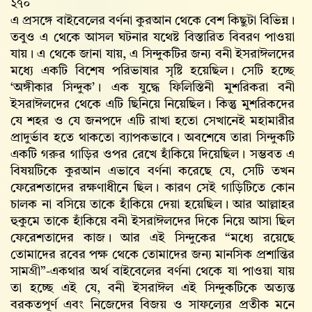
২৭০
এ প্রসঙ্গে বাইবেলের বর্ণনা কুরআন থেকে বেশ কিছুটা বিভিন্ন।
তবুও এ থেকে আসল ঘটনার যথেষ্ট বিস্তারিত বিবরণ পাওয়া
যায়। এ থেকে জানা যায়, এ সিন্দুকটির জন্য বনী ইসরাঈলদের
মধ্যে একটি বিশেষ পরিভাষার সৃষ্টি হয়েছিল। সেটি হচ্ছে
‘অঙ্গীকার সিন্দুক’। এক যুদ্ধে ফিলিস্তিনী মুশরিকরা বনী
ইসরাঈলদের থেকে এটি ছিনিয়ে নিয়েছিল। কিন্তু মুশরিকদের
যে শহর ও যে জনপদে এটি রাখা হতো সেখানেই মহামারীর
প্রাদুর্ভাব হতে থাকতো ব্যাপকভাবে। অবশেষে তারা সিন্দুকটি
একটি গরুর গাড়ির ওপর রেখে হাঁকিয়ে দিয়েছিল। সম্ভবত এ
বিষয়টিকে কুরআন এভাবে বর্ণনা করেছে যে, সেটি তখন
ফেরেশতাদের রক্ষণাধীনে ছিল। কারণ সেই গাড়িটিতে কোন
চালক না বসিয়ে তাকে হাঁকিয়ে দেয়া হয়েছিল। আর আল্লাহর
হুকুমে তাকে হাঁকিয়ে বনী ইসরাঈলদের দিকে নিয়ে আসা ছিল
ফেরেশতাদের কাজ। আর এই সিন্দুকের “মধ্যে রয়েছে
তোমাদের রবের পক্ষ থেকে তোমাদের জন্য মানসিক প্রশান্তির
সামগ্রী”-একথার অর্থ বাইবেলের বর্ণনা থেকে যা পাওয়া যায়
তা হচ্ছে এই যে, বনী ইসরাঈল এই সিন্দুকটিকে অত্যন্ত
বরকতপূর্ণ এবং নিজেদের বিজয় ও সাফল্যের প্রতীক মনে