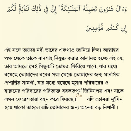
وَءَالُ هَـٰرُونَ تَحْمِلُهُ ٱلْمَلَـٰٓئِكَةُ ۚ إِنَّ فِى ذَٰلِكَ لَـَٔايَةًۭ لَّكُمْ
إِن كُنتُم مُّؤْمِنِينَ
এই সঙ্গে তাদের নবী তাদের একথাও জানিয়ে দিলঃ আল্লাহ‌র
পক্ষ থেকে তাকে বাদশাহ নিযুক্ত করার আলামত হচ্ছে এই যে,
তার আমলে সেই সিন্ধুকটি তোমরা ফিরিয়ে পাবে, যার মধ্যে
রয়েছে তোমাদের রবের পক্ষ থেকে তোমাদের জন্য মানসিক
প্রশান্তির সামগ্রী, যার মধ্যে রয়েছে মূসার পরিবারের ও
হারুনের পরিবারের পরিত্যক্ত বরকতপূর্ণ জিনিসপত্র এবং যাকে
২৭০
এখন ফেরেশতারা বহন করে ফিরছে।
যদি তোমরা মু’মিন
হয়ে থাকো তাহলে এটি তোমাদের জন্য অনেক বড় নিশানী।