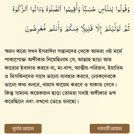
وَقُولُوا۟ لِلنَّاسِ حُسْنًۭا وَأَقِيمُوا۟ ٱلصَّلَوٰةَ وَءَاتُوا۟ ٱلزَّكَوٰةَ
ثُمَّ تَوَلَّيْتُمْ إِلَّا قَلِيلًۭا مِّنكُمْ وَأَنتُم مُّعْرِضُونَ
স্মরণ করো যখন ইসরাঈল সন্তানদের থেকে আমরা এই মর্মে
পাকাপোক্ত অঙ্গীকার নিয়েছিলাম যে, আল্লাহ‌ ছাড়া আর
কারোর ইবাদাত করবে না, মা-বাপ, আত্মীয়-পরিজন, ইয়াতিম
ও মিসকিনদের সাথে ভালো ব্যবহার করবে, লোকদেরকে
ভালো কথা বলবে, নামায কায়েম করবে ও যাকাত দেবে।
কিন্তু সামান্য কয়েকজন ছাড়া তোমরা সবাই অঙ্গীকার ভঙ্গ
করেছিলে এবং এখনো ভেঙে চলছো।
পূর্বের আয়াত
পরবর্তী আয়াত