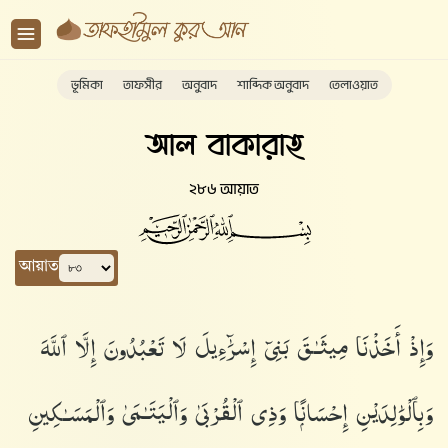
ভূমিকা
তাফসীর
অনুবাদ
শাব্দিক অনুবাদ
তেলাওয়াত
আল বাকারাহ
২৮৬ আয়াত
আয়াত
وَإِذْ أَخَذْنَا مِيثَـٰقَ بَنِىٓ إِسْرَٰٓءِيلَ لَا تَعْبُدُونَ إِلَّا ٱللَّهَ
وَبِٱلْوَٰلِدَيْنِ إِحْسَانًۭا وَذِى ٱلْقُرْبَىٰ وَٱلْيَتَـٰمَىٰ وَٱلْمَسَـٰكِينِ