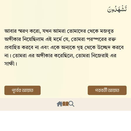
تَشْهَدُونَ
আবার স্মরণ করো, যখন আমরা তোমাদের থেকে মজবুত
অঙ্গীকার নিয়েছিলাম এই মর্মে যে, তোমরা পরস্পরের রক্ত
প্রবাহিত করবে না এবং একে অন্যকে গৃহ থেকে উচ্ছেদ করবে
না। তোমরা এর অঙ্গীকার করেছিলে, তোমরা নিজেরাই এর
সাক্ষী।
পূর্বের আয়াত
পরবর্তী আয়াত