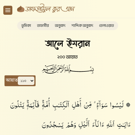
ভূমিকা
তাফসীর
অনুবাদ
শাব্দিক অনুবাদ
তেলাওয়াত
আলে ইমরান
২০০ আয়াত
আয়াত
۞ لَيْسُوا۟ سَوَآءًۭ ۗ مِّنْ أَهْلِ ٱلْكِتَـٰبِ أُمَّةٌۭ قَآئِمَةٌۭ يَتْلُونَ
ءَايَـٰتِ ٱللَّهِ ءَانَآءَ ٱلَّيْلِ وَهُمْ يَسْجُدُونَ