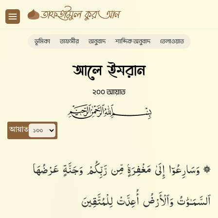
ভূমিকা
তাফসীর
অনুবাদ
শাব্দিক অনুবাদ
তেলাওয়াত
আলে ইমরান
২০০ আয়াত
আয়াত
۞ وَسَارِعُوٓا۟ إِلَىٰ مَغْفِرَةٍۢ مِّن رَّبِّكُمْ وَجَنَّةٍ عَرْضُهَا
ٱلسَّمَـٰوَٰتُ وَٱلْأَرْضُ أُعِدَّتْ لِلْمُتَّقِينَ