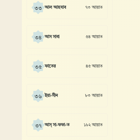
আল আহযাব
৭৩ আয়াত
৩৩
আস সাবা
৫৪ আয়াত
৩৪
ফাতের
৪৫ আয়াত
৩৫
ইয়া-সীন
৮৩ আয়াত
৩৬
আস্ সা-ফফা-ত
১৮২ আয়াত
৩৭