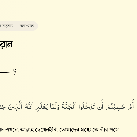
ক অনুবাদ
তেলাওয়াত
রান
أَمْ حَسِبْتُمْ أَن تَدْخُلُوا۟ ٱلْجَنَّةَ وَلَمَّا يَعْلَمِ ٱللَّهُ ٱلَّذِينَ جَـ
 এখনো আল্লাহ‌ দেখেনইনি, তোমাদের মধ্যে কে তাঁর পথে