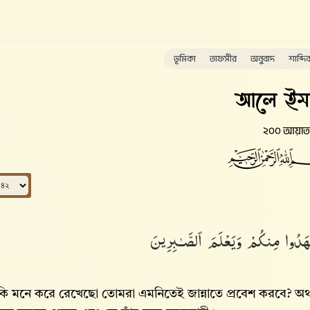
ভূমিকা
তাফসীর
অনুবাদ
শাব্দি
আলে ইম
২০০ আয়াত
ٰهَدُوا۟ مِنكُمْ وَيَعْلَمَ ٱلصَّـٰبِرِينَ
ি মনে করে রেখেছো তোমরা এমনিতেই জান্নাতে প্রবেশ করবে? অথচ