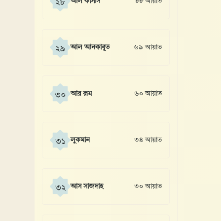
আল কাসাস
৮৮ আয়াত
২৮
আল আনকাবূত
৬৯ আয়াত
২৯
আর রূম
৬০ আয়াত
৩০
লুকমান
৩৪ আয়াত
৩১
আস সাজদাহ
৩০ আয়াত
৩২