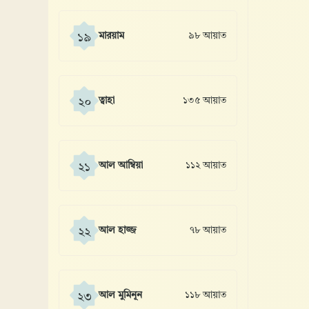
মারয়াম
৯৮ আয়াত
১৯
ত্বাহা
১৩৫ আয়াত
২০
আল আম্বিয়া
১১২ আয়াত
২১
আল হাজ্জ
৭৮ আয়াত
২২
আল মুমিনূন
১১৮ আয়াত
২৩