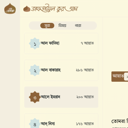
সূরা
বিষয়
পারা
আল ফাতিহা
৭ আয়াত
১
আল বাকারাহ
২৮৬ আয়াত
২
আয়াত
আলে ইমরান
২০০ আয়াত
৩
তোমরা ক
আন্ নিসা
১৭৬ আয়াত
৪