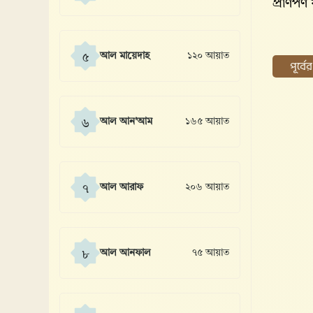
প্রাণপণ 
আল মায়েদাহ
১২০ আয়াত
৫
পূর্ব
আল আন'আম
১৬৫ আয়াত
৬
আল আরাফ
২০৬ আয়াত
৭
আল আনফাল
৭৫ আয়াত
৮