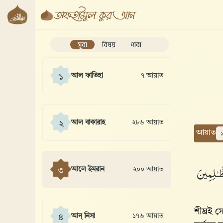
সূরা
বিষয়
পারা
আল ফাতিহা
৭ আয়াত
১
আল বাকারাহ
২৮৬ আয়াত
২
আয়াত
َـٰلِمِينَ
আলে ইমরান
২০০ আয়াত
৩
শীঘ্রই 
আন্ নিসা
১৭৬ আয়াত
৪