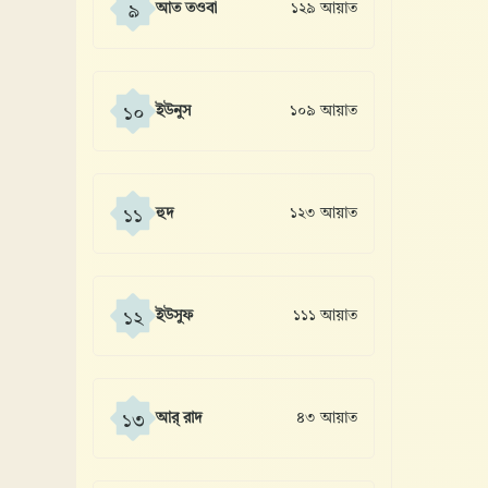
আত তওবা
১২৯ আয়াত
৯
ইউনুস
১০৯ আয়াত
১০
হুদ
১২৩ আয়াত
১১
ইউসুফ
১১১ আয়াত
১২
আর্ রাদ
৪৩ আয়াত
১৩