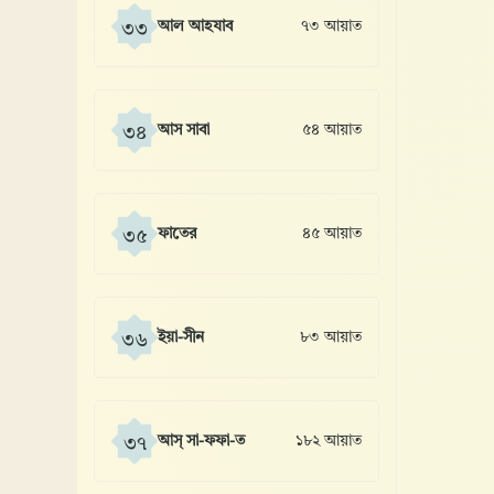
আল আহযাব
৭৩ আয়াত
৩৩
আস সাবা
৫৪ আয়াত
৩৪
ফাতের
৪৫ আয়াত
৩৫
ইয়া-সীন
৮৩ আয়াত
৩৬
আস্ সা-ফফা-ত
১৮২ আয়াত
৩৭