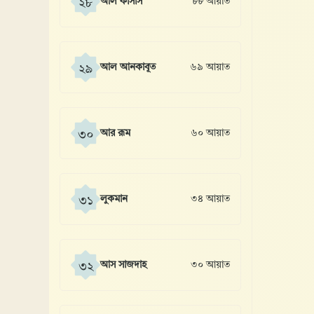
আল কাসাস
৮৮ আয়াত
২৮
আল আনকাবূত
৬৯ আয়াত
২৯
আর রূম
৬০ আয়াত
৩০
লুকমান
৩৪ আয়াত
৩১
আস সাজদাহ
৩০ আয়াত
৩২