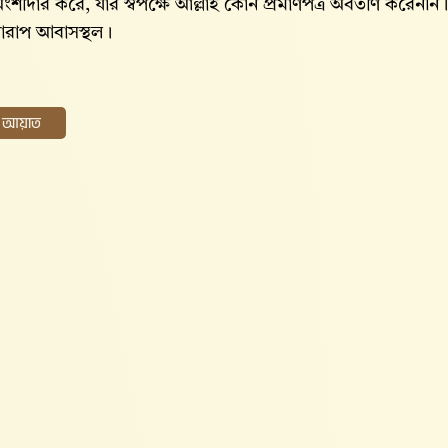
ে অংশীদার করে, যার স্বপক্ষে আল্লাহ‌ কোন প্রমাণপত্র অবতীর্ণ কর
 খারাপ আবাসস্থল।
ের আয়াত