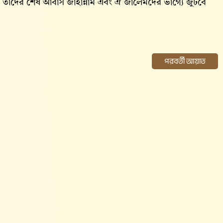
েননি। তাদের শেষ আবাস জাহান্নাম এবং ঐ জালেমদের ভাগ্যে জুটবে
পরবর্তী আয়াত