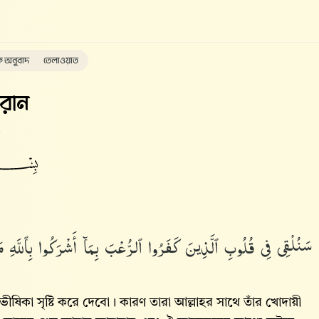
ক অনুবাদ
তেলাওয়াত
রান
سَنُلْقِى فِى قُلُوبِ ٱلَّذِينَ كَفَرُوا۟ ٱلرُّعْبَ بِمَآ أَشْرَكُوا۟ بِٱللَّهِ مَا
ীষিকা সৃষ্টি করে দেবো। কারণ তারা আল্লাহর সাথে তাঁর খোদায়ী