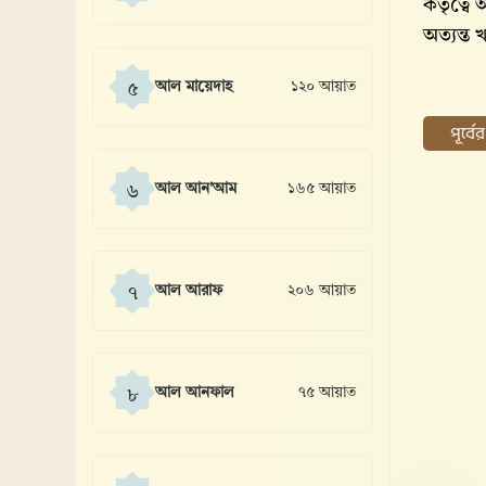
কর্তৃত্ব
অত্যন্ত
আল মায়েদাহ
১২০ আয়াত
৫
পূর্ব
আল আন'আম
১৬৫ আয়াত
৬
আল আরাফ
২০৬ আয়াত
৭
আল আনফাল
৭৫ আয়াত
৮