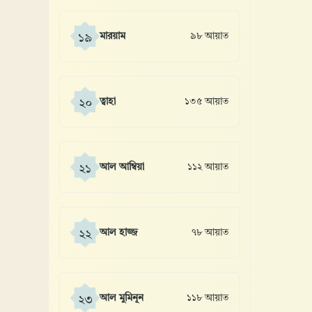
মারয়াম
৯৮ আয়াত
১৯
ত্বাহা
১৩৫ আয়াত
২০
আল আম্বিয়া
১১২ আয়াত
২১
আল হাজ্জ
৭৮ আয়াত
২২
আল মুমিনূন
১১৮ আয়াত
২৩