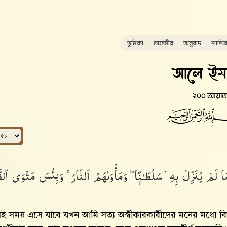
ভূমিকা
তাফসীর
অনুবাদ
শাব্দি
আলে ইম
২০০ আয়াত
 لَمْ يُنَزِّلْ بِهِۦ سُلْطَـٰنًۭا ۖ وَمَأْوَىٰهُمُ ٱلنَّارُ ۚ وَبِئْسَ مَثْوَى ٱلظّ
সেই সময় এসে যাবে যখন আমি সত্য অস্বীকারকারীদের মনের মধ্যে বিভ