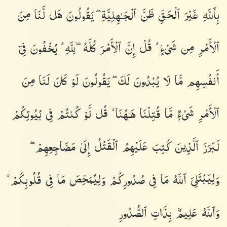
بِٱللَّهِ غَيْرَ ٱلْحَقِّ ظَنَّ ٱلْجَـٰهِلِيَّةِ ۖ يَقُولُونَ هَل لَّنَا مِنَ
ٱلْأَمْرِ مِن شَىْءٍۢ ۗ قُلْ إِنَّ ٱلْأَمْرَ كُلَّهُۥ لِلَّهِ ۗ يُخْفُونَ فِىٓ
أَنفُسِهِم مَّا لَا يُبْدُونَ لَكَ ۖ يَقُولُونَ لَوْ كَانَ لَنَا مِنَ
ٱلْأَمْرِ شَىْءٌۭ مَّا قُتِلْنَا هَـٰهُنَا ۗ قُل لَّوْ كُنتُمْ فِى بُيُوتِكُمْ
لَبَرَزَ ٱلَّذِينَ كُتِبَ عَلَيْهِمُ ٱلْقَتْلُ إِلَىٰ مَضَاجِعِهِمْ ۖ
وَلِيَبْتَلِىَ ٱللَّهُ مَا فِى صُدُورِكُمْ وَلِيُمَحِّصَ مَا فِى قُلُوبِكُمْ ۗ
وَٱللَّهُ عَلِيمٌۢ بِذَاتِ ٱلصُّدُورِ