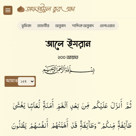
ভূমিকা
তাফসীর
অনুবাদ
শাব্দিক অনুবাদ
তেলাওয়াত
আলে ইমরান
২০০ আয়াত
আয়াত
ثُمَّ أَنزَلَ عَلَيْكُم مِّنۢ بَعْدِ ٱلْغَمِّ أَمَنَةًۭ نُّعَاسًۭا يَغْشَىٰ
طَآئِفَةًۭ مِّنكُمْ ۖ وَطَآئِفَةٌۭ قَدْ أَهَمَّتْهُمْ أَنفُسُهُمْ يَظُنُّونَ