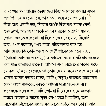
এ দুঃখের পর আল্লাহ‌ তোমাদের কিছু লোককে আবার এমন
১১২
প্রশান্তি দান করলেন যে, তারা তন্দ্রাচ্ছন্ন হয়ে পড়লো।
কিন্তু আর একটি দল, নিজের স্বার্থই ছিল যার কাছে বেশী
গুরুত্বপূর্ণ, আল্লাহ‌ সম্পর্কে নানান ধরনের জাহেলী ধারণা
পোষণ করতে থাকলো, যা ছিল একেবারেই সত্য বিরোধী।
তারা এখন বলেছে, “এই কাজ পরিচালনার ব্যাপারে
আমাদেরও কি কোন অংশ আছে?” তাদেরকে বলে দাও,
“(কারো কোন অংশ নেই, ) এ কাজেই সমস্ত ইখতিয়ার রয়েছে
এক মাত্র আল্লাহর হাতে।” আসলে এরা নিজেদের মনের মধ্যে
যে কথা লুকিয়ে রেখেছে তা তোমাদের সামনে প্রকাশ করে না।
এদের আসল বক্তব্য হচ্ছে, “যদি (নেতৃত্ব) ক্ষমতায় আমাদের
কোন অংশ থাকতো, তাহলে আমরা মারা পড়তাম না।”
ওদেরকে বলে দাও, “যদি তোমরা নিজেদের গৃহে অবস্থান
করতে তাহলেও যাদের মৃত্যু লেখা হয়ে গিয়েছিল, তারা
নিজেরাই নিজেদের বধ্যভূমির দিকে এগিয়ে আসতো।” আর