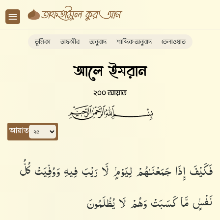
ভূমিকা
তাফসীর
অনুবাদ
শাব্দিক অনুবাদ
তেলাওয়াত
আলে ইমরান
২০০ আয়াত
আয়াত
فَكَيْفَ إِذَا جَمَعْنَـٰهُمْ لِيَوْمٍۢ لَّا رَيْبَ فِيهِ وَوُفِّيَتْ كُلُّ
نَفْسٍۢ مَّا كَسَبَتْ وَهُمْ لَا يُظْلَمُونَ