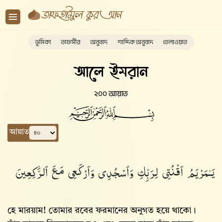
ভূমিকা
তাফসীর
অনুবাদ
শাব্দিক অনুবাদ
তেলাওয়াত
আলে ইমরান
২০০ আয়াত
আয়াত
يَـٰمَرْيَمُ ٱقْنُتِى لِرَبِّكِ وَٱسْجُدِى وَٱرْكَعِى مَعَ ٱلرَّٰكِعِينَ
হে মারয়াম! তোমার রবের ফরমানের অনুগত হয়ে থাকো।