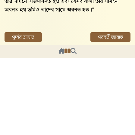
তাঁর সামনে সিজদাবনত হও এবং যেসব বান্দা তাঁর সামনে
অবনত হয় তুমিও তাদের সাথে অবনত হও।”
পূর্বের আয়াত
পরবর্তী আয়াত