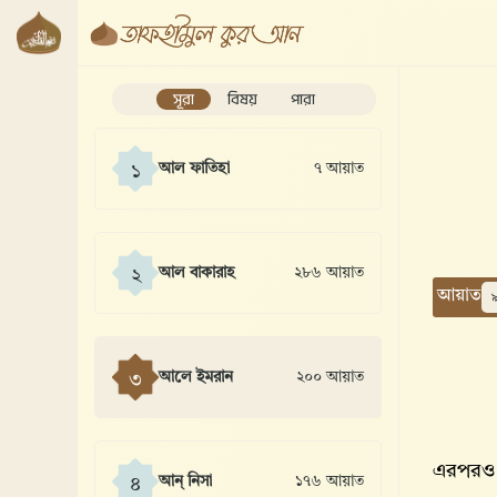
সূরা
বিষয়
পারা
আল ফাতিহা
৭ আয়াত
১
আল বাকারাহ
২৮৬ আয়াত
২
আয়াত
আলে ইমরান
২০০ আয়াত
৩
এরপরও য
আন্ নিসা
১৭৬ আয়াত
৪