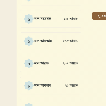
পূর্ব
আল মায়েদাহ
১২০ আয়াত
৫
আল আন'আম
১৬৫ আয়াত
৬
আল আরাফ
২০৬ আয়াত
৭
আল আনফাল
৭৫ আয়াত
৮