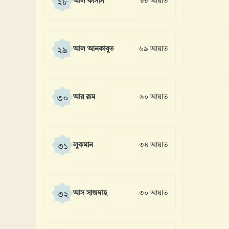
আল কাসাস
৮৮ আয়াত
২৮
আল আনকাবূত
৬৯ আয়াত
২৯
আর রূম
৬০ আয়াত
৩০
লুকমান
৩৪ আয়াত
৩১
আস সাজদাহ
৩০ আয়াত
৩২