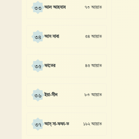
আল আহযাব
৭৩ আয়াত
৩৩
আস সাবা
৫৪ আয়াত
৩৪
ফাতের
৪৫ আয়াত
৩৫
ইয়া-সীন
৮৩ আয়াত
৩৬
আস্ সা-ফফা-ত
১৮২ আয়াত
৩৭