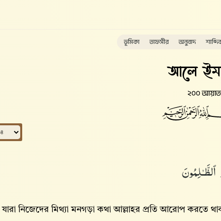
ভূমিকা
তাফসীর
অনুবাদ
শাব্দি
আলে ইম
২০০ আয়াত
ٱلظَّـٰلِمُونَ
ারা নিজেদের মিথ্যা মনগড়া কথা আল্লাহ‌র প্রতি আরোপ করতে 