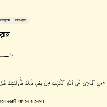
ক অনুবাদ
তেলাওয়াত
রান
فَمَنِ ٱفْتَرَىٰ عَلَى ٱللَّهِ ٱلْكَذِبَ مِنۢ بَعْدِ ذَٰلِكَ فَأُو۟لَـٰٓئِكَ هُمُ 
থাকবে তারাই আসলে জালেম।