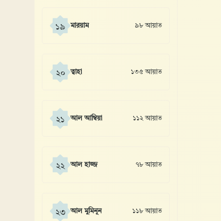
মারয়াম
৯৮ আয়াত
১৯
ত্বাহা
১৩৫ আয়াত
২০
আল আম্বিয়া
১১২ আয়াত
২১
আল হাজ্জ
৭৮ আয়াত
২২
আল মুমিনূন
১১৮ আয়াত
২৩