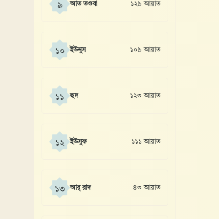
আত তওবা
১২৯ আয়াত
৯
ইউনুস
১০৯ আয়াত
১০
হুদ
১২৩ আয়াত
১১
ইউসুফ
১১১ আয়াত
১২
আর্ রাদ
৪৩ আয়াত
১৩