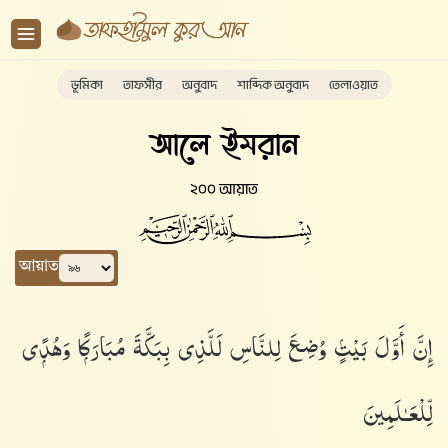
ভূমিকা
তাফসীর
অনুবাদ
শাব্দিক অনুবাদ
তেলাওয়াত
আলে ইমরান
২০০ আয়াত
আয়াত
إِنَّ أَوَّلَ بَيْتٍۢ وُضِعَ لِلنَّاسِ لَلَّذِى بِبَكَّةَ مُبَارَكًۭا وَهُدًۭى
لِّلْعَـٰلَمِينَ