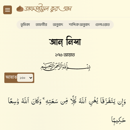
ভূমিকা
তাফসীর
অনুবাদ
শাব্দিক অনুবাদ
তেলাওয়াত
আন্ নিসা
১৭৬ আয়াত
আয়াত
وَإِن يَتَفَرَّقَا يُغْنِ ٱللَّهُ كُلًّۭا مِّن سَعَتِهِۦ ۚ وَكَانَ ٱللَّهُ وَٰسِعًا
حَكِيمًۭا