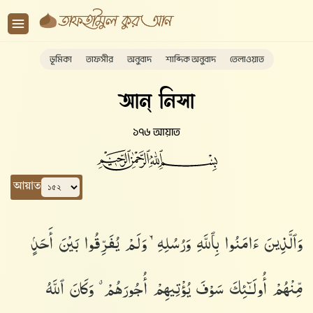
ভূমিকা
তাফসীর
অনুবাদ
শাব্দিক অনুবাদ
তেলাওয়াত
আন্ নিসা
১৭৬ আয়াত
আয়াত
وَٱلَّذِينَ ءَامَنُوا۟ بِٱللَّهِ وَرُسُلِهِۦ وَلَمْ يُفَرِّقُوا۟ بَيْنَ أَحَدٍۢ
مِّنْهُمْ أُو۟لَـٰٓئِكَ سَوْفَ يُؤْتِيهِمْ أُجُورَهُمْ ۗ وَكَانَ ٱللَّهُ