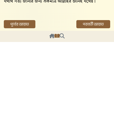
যথার্থ সত্য জানার জন্য একমাত্র আল্লাহর জ্ঞানই যথেষ্ট।
পূর্বের আয়াত
পরবর্তী আয়াত