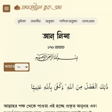
ভূমিকা
তাফসীর
অনুবাদ
শাব্দিক অনুবাদ
তেলাওয়াত
আন্ নিসা
১৭৬ আয়াত
আয়াত
ذَٰلِكَ ٱلْفَضْلُ مِنَ ٱللَّهِ ۚ وَكَفَىٰ بِٱللَّهِ عَلِيمًۭا
আল্লাহর পক্ষ থেকে পাওয়া এই হচ্ছে প্রকৃত অনুগ্রহ এবং