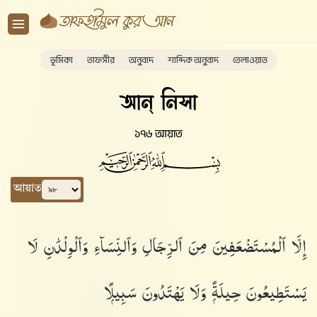
ভূমিকা
তাফসীর
অনুবাদ
শাব্দিক অনুবাদ
তেলাওয়াত
আন্ নিসা
১৭৬ আয়াত
আয়াত
إِلَّا ٱلْمُسْتَضْعَفِينَ مِنَ ٱلرِّجَالِ وَٱلنِّسَآءِ وَٱلْوِلْدَٰنِ لَا
يَسْتَطِيعُونَ حِيلَةًۭ وَلَا يَهْتَدُونَ سَبِيلًۭا