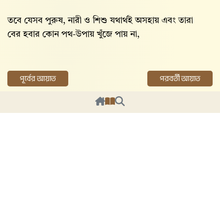
তবে যেসব পুরুষ, নারী ও শিশু যথার্থই অসহায় এবং তারা
বের হবার কোন পথ-উপায় খুঁজে পায় না,
পূর্বের আয়াত
পরবর্তী আয়াত