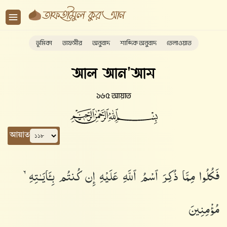
ভূমিকা
তাফসীর
অনুবাদ
শাব্দিক অনুবাদ
তেলাওয়াত
আল আন'আম
১৬৫ আয়াত
আয়াত
فَكُلُوا۟ مِمَّا ذُكِرَ ٱسْمُ ٱللَّهِ عَلَيْهِ إِن كُنتُم بِـَٔايَـٰتِهِۦ
مُؤْمِنِينَ