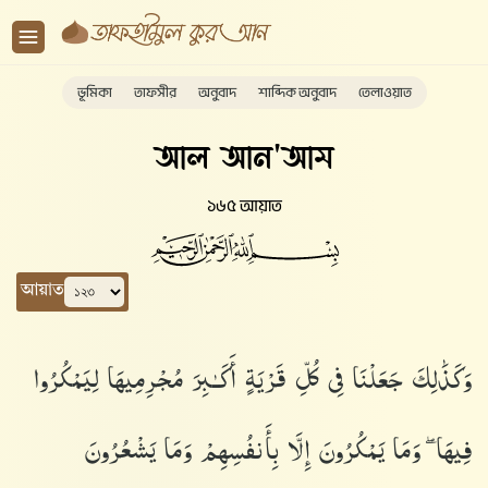
ভূমিকা
তাফসীর
অনুবাদ
শাব্দিক অনুবাদ
তেলাওয়াত
আল আন'আম
১৬৫ আয়াত
আয়াত
وَكَذَٰلِكَ جَعَلْنَا فِى كُلِّ قَرْيَةٍ أَكَـٰبِرَ مُجْرِمِيهَا لِيَمْكُرُوا۟
فِيهَا ۖ وَمَا يَمْكُرُونَ إِلَّا بِأَنفُسِهِمْ وَمَا يَشْعُرُونَ