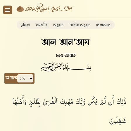
ভূমিকা
তাফসীর
অনুবাদ
শাব্দিক অনুবাদ
তেলাওয়াত
আল আন'আম
১৬৫ আয়াত
আয়াত
ذَٰلِكَ أَن لَّمْ يَكُن رَّبُّكَ مُهْلِكَ ٱلْقُرَىٰ بِظُلْمٍۢ وَأَهْلُهَا
غَـٰفِلُونَ