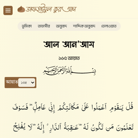
ভূমিকা
তাফসীর
অনুবাদ
শাব্দিক অনুবাদ
তেলাওয়াত
আল আন'আম
১৬৫ আয়াত
আয়াত
قُلْ يَـٰقَوْمِ ٱعْمَلُوا۟ عَلَىٰ مَكَانَتِكُمْ إِنِّى عَامِلٌۭ ۖ فَسَوْفَ
تَعْلَمُونَ مَن تَكُونُ لَهُۥ عَـٰقِبَةُ ٱلدَّارِ ۗ إِنَّهُۥ لَا يُفْلِحُ