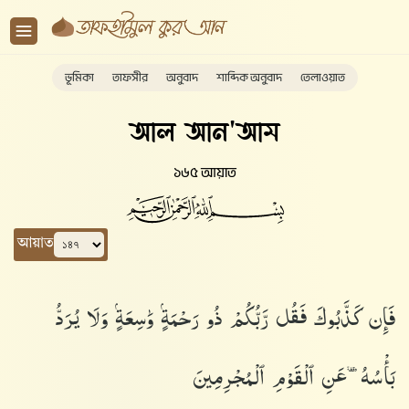
ভূমিকা
তাফসীর
অনুবাদ
শাব্দিক অনুবাদ
তেলাওয়াত
আল আন'আম
১৬৫ আয়াত
আয়াত
فَإِن كَذَّبُوكَ فَقُل رَّبُّكُمْ ذُو رَحْمَةٍۢ وَٰسِعَةٍۢ وَلَا يُرَدُّ
بَأْسُهُۥ عَنِ ٱلْقَوْمِ ٱلْمُجْرِمِينَ