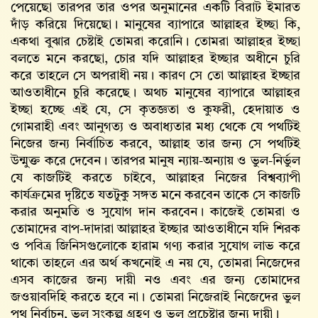
পেয়েছো তারপর তার ওপর অনুমানের একটি বিরাট ইমারত
দাঁড় করিয়ে দিয়েছো। মানুষের ব্যাপারে আল্লাহর ইচ্ছা কি,
একথা বুঝার চেষ্টাই তোমরা করোনি। তোমরা আল্লাহর ইচ্ছা
বলতে মনে করছো, চোর যদি আল্লাহর ইচ্ছার অধীনে চুরি
করে তাহলে সে অপরাধী নয়। কারণ সে তো আল্লাহর ইচ্ছার
আওতাধীনে চুরি করেছে। অথচ মানুষের ব্যাপারে আল্লাহর
ইচ্ছা হচ্ছে এই যে, সে কৃতজ্ঞতা ও কুফরী, হেদায়াত ও
গোমরাহী এবং আনুগত্য ও অবাধ্যতার মধ্য থেকে যে পথটিই
নিজের জন্য নির্বাচিত করবে, আল্লাহ‌ তার জন্য সে পথটিই
উন্মুক্ত করে দেবেন। তারপর মানুষ ন্যায়-অন্যায় ও ভুল-নির্ভুল
যে কাজটিই করতে চাইবে, আল্লাহর নিজের বিশ্বব্যাপী
কার্যক্রমের দৃষ্টিতে যতটুকু সঙ্গত মনে করবেন তাকে সে কাজটি
করার অনুমতি ও সুযোগ দান করবেন। কাজেই তোমরা ও
তোমাদের বাপ-দাদারা আল্লাহর ইচ্ছার আওতাধীনে যদি শিরক
ও পবিত্র জিনিসগুলোকে হারাম গণ্য করার সুযোগ লাভ করে
থাকো তাহলে এর অর্থ কখনোই এ নয় যে, তোমরা নিজেদের
এসব কাজের জন্য দায়ী নও এবং এর জন্য তোমাদের
জওয়াবদিহি করতে হবে না। তোমরা নিজেরাই নিজেদের ভুল
পথ নির্বাচন, ভুল সংকল্প গ্রহণ ও ভুল প্রচেষ্টার জন্য দায়ী।