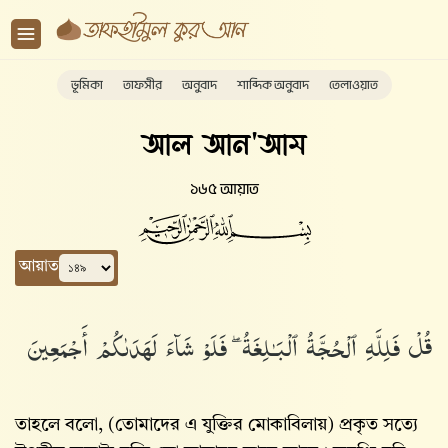
ভূমিকা
তাফসীর
অনুবাদ
শাব্দিক অনুবাদ
তেলাওয়াত
আল আন'আম
১৬৫ আয়াত
আয়াত
قُلْ فَلِلَّهِ ٱلْحُجَّةُ ٱلْبَـٰلِغَةُ ۖ فَلَوْ شَآءَ لَهَدَىٰكُمْ أَجْمَعِينَ
তাহলে বলো, (তোমাদের এ যুক্তির মোকাবিলায়) প্রকৃত সত্যে