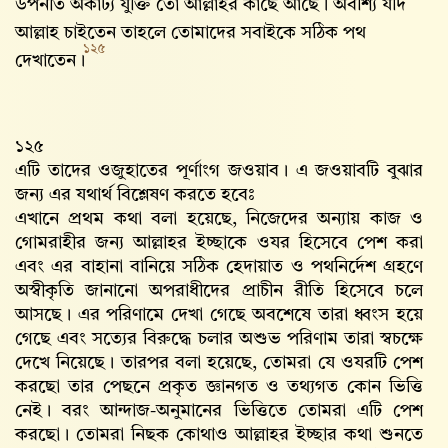
উপনীত অকাট্য যুক্তি তো আল্লাহর কাছে আছে। অবশ্যি যদি
আল্লাহ‌ চাইতেন তাহলে তোমাদের সবাইকে সঠিক পথ
১২৫
দেখাতেন।
১২৫
এটি তাদের ওজুহাতের পূর্ণাংগ জওয়াব। এ জওয়াবটি বুঝার
জন্য এর যথার্থ বিশ্লেষণ করতে হবেঃ
এখানে প্রথম কথা বলা হয়েছে, নিজেদের অন্যায় কাজ ও
গোমরাহীর জন্য আল্লাহর ইচ্ছাকে ওযর হিসেবে পেশ করা
এবং এর বাহানা বানিয়ে সঠিক হেদায়াত ও পথনির্দেশ গ্রহণে
অস্বীকৃতি জানানো অপরাধীদের প্রাচীন রীতি হিসেবে চলে
আসছে। এর পরিণামে দেখা গেছে অবশেষে তারা ধ্বংস হয়ে
গেছে এবং সত্যের বিরুদ্ধে চলার অশুভ পরিণাম তারা স্বচক্ষে
দেখে নিয়েছে। তারপর বলা হয়েছে, তোমরা যে ওযরটি পেশ
করছো তার পেছনে প্রকৃত জ্ঞানগত ও তথ্যগত কোন ভিত্তি
নেই। বরং আন্দাজ-অনুমানের ভিত্তিতে তোমরা এটি পেশ
করছো। তোমরা নিছক কোথাও আল্লাহর ইচ্ছার কথা শুনতে