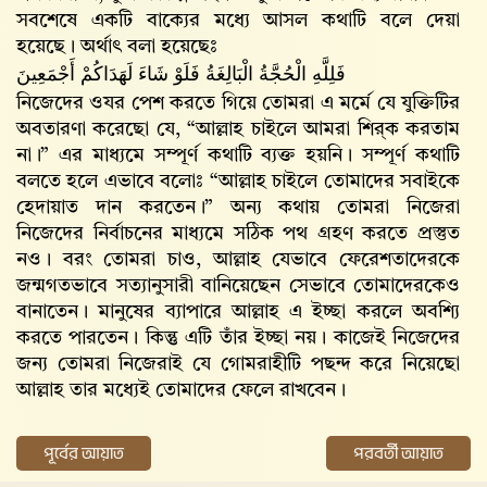
সবশেষে একটি বাক্যের মধ্যে আসল কথাটি বলে দেয়া
হয়েছে। অর্থাৎ বলা হয়েছেঃ
فَلِلَّهِ الْحُجَّةُ الْبَالِغَةُ فَلَوْ شَاءَ لَهَدَاكُمْ أَجْمَعِينَ
নিজেদের ওযর পেশ করতে গিয়ে তোমরা এ মর্মে যে যুক্তিটির
অবতারণা করেছো যে, “আল্লাহ চাইলে আমরা শির্‌ক করতাম
না।” এর মাধ্যমে সম্পূর্ণ কথাটি ব্যক্ত হয়নি। সম্পূর্ণ কথাটি
বলতে হলে এভাবে বলোঃ “আল্লাহ চাইলে তোমাদের সবাইকে
হেদায়াত দান করতেন।” অন্য কথায় তোমরা নিজেরা
নিজেদের নির্বাচনের মাধ্যমে সঠিক পথ গ্রহণ করতে প্রস্তুত
নও। বরং তোমরা চাও, আল্লাহ‌ যেভাবে ফেরেশতাদেরকে
জন্মগতভাবে সত্যানুসারী বানিয়েছেন সেভাবে তোমাদেরকেও
বানাতেন। মানুষের ব্যাপারে আল্লাহ‌ এ ইচ্ছা করলে অবশ্যি
করতে পারতেন। কিন্তু এটি তাঁর ইচ্ছা নয়। কাজেই নিজেদের
জন্য তোমরা নিজেরাই যে গোমরাহীটি পছন্দ করে নিয়েছো
আল্লাহ‌ তার মধ্যেই তোমাদের ফেলে রাখবেন।
পূর্বের আয়াত
পরবর্তী আয়াত