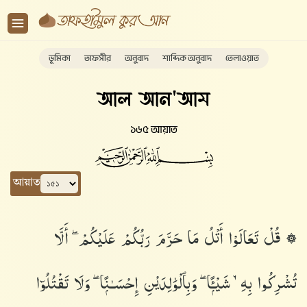
ভূমিকা
তাফসীর
অনুবাদ
শাব্দিক অনুবাদ
তেলাওয়াত
আল আন'আম
১৬৫ আয়াত
আয়াত
۞ قُلْ تَعَالَوْا۟ أَتْلُ مَا حَرَّمَ رَبُّكُمْ عَلَيْكُمْ ۖ أَلَّا
تُشْرِكُوا۟ بِهِۦ شَيْـًۭٔا ۖ وَبِٱلْوَٰلِدَيْنِ إِحْسَـٰنًۭا ۖ وَلَا تَقْتُلُوٓا۟