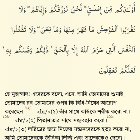
أَوْلَـٰدَكُم مِّنْ إِمْلَـٰقٍۢ ۖ نَّحْنُ نَرْزُقُكُمْ وَإِيَّاهُمْ ۖ وَلَا
تَقْرَبُوا۟ ٱلْفَوَٰحِشَ مَا ظَهَرَ مِنْهَا وَمَا بَطَنَ ۖ وَلَا تَقْتُلُوا۟
ٱلنَّفْسَ ٱلَّتِى حَرَّمَ ٱللَّهُ إِلَّا بِٱلْحَقِّ ۚ ذَٰلِكُمْ وَصَّىٰكُم بِهِۦ
لَعَلَّكُمْ تَعْقِلُونَ
হে মুহাম্মাদ! এদেরকে বলো, এসো আমি তোমাদের শুনাই
তোমাদের রব তোমাদের ওপর কি বিধি-নিষেধ আরোপ
১২৭
করেছেন।
<br/>(১) তাঁর সাথে কাউকে শরীক করো না।
১২৮
১২৯
<br/>(২) পিতামাতার সাথে সদ্ব্যবহার করো।
<br/>(৩) দারিদ্রের ভয়ে নিজের সন্তানদেরকে হত্যা করো না,
আমি তোমাদেরকে জীবিকা দিচ্ছি এবং তাদেরকেও দেবো।