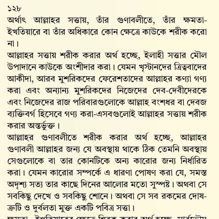
১২৮
অর্থাৎ আল্লাহর সত্তায়, তাঁর গুণাবলীতে, তাঁর ক্ষমতা-
ইখতিয়ারে বা তাঁর অধিকারে কোন ক্ষেত্রে কাউকে শরীক করো
না।
আল্লাহর সত্তায় শরীক করার অর্থ হচ্ছে, ইলাহী সত্তার মৌল
উপাদানে কাউকে অংশীদার করা। যেমন খৃস্টানদের ত্রিত্ববাদের
আকীদা, আরব মুশরিকদের ফেরেশতাদের আল্লাহর কণ্যা গণ্য
করা এবং অন্যান্য মুশরিকদের নিজেদের দেব-দেবীদেরকে
এবং নিজেদের রাজ পরিবারগুলোকে আল্লাহ বংশধর বা দেবজ
ব্যক্তিবর্গ হিসেবে গণ্য করা-এসবগুলোই আল্লাহর সত্তায় শরীক
করার অন্তর্ভুক্ত।
আল্লাহর গুণাবলীতে শরীক করার অর্থ হচ্ছে, আল্লাহর
গুণাবলী আল্লাহর জন্য যে অবস্থায় থাকে ঠিক তেমনি অবস্থায়
সেগুলোকে বা তার কোনটিকে অন্য কারোর জন্য নির্ধারিত
করা। যেমন কারোর সম্পর্কে এ ধারণা পোষণ করা যে, সমস্ত
অদৃশ্য সত্য তার কাছে দিনের আলোর মতো সুস্পষ্ট। অথবা সে
সবকিছু দেখে ও সবকিছু শোনে। অথবা সে সব রকমের দোষ-
ত্রুটি ও দুর্বলতা মুক্ত একটি পবিত্র সত্তা।