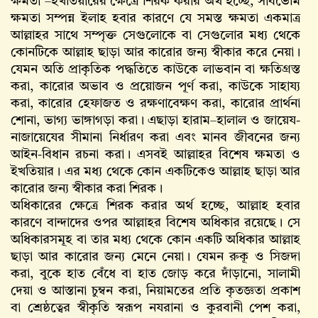
ক্ষমতা –ইখতিয়ারের ক্ষেত্রে শিরক করার অর্থ হচ্ছে, সার্বভৌম
ক্ষমতা সম্পন্ন ইলাহ হবার কারণে যে সমস্ত ক্ষমতা একমাত্র
আল্লাহর সাথে সম্পৃক্ত সেগুলোকে বা সেগুলোর মধ্য থেকে
কোনটিকে আল্লাহ ছাড়া আর কারোর জন্য স্বীকার করে নেয়া।
যেমন অতি প্রাকৃতিক পদ্ধতিতে কাউকে লাভবান বা ক্ষতিগ্রস্ত
করা, কারোর অভাব ও প্রয়োজন পূর্ণ করা, কাউকে সাহায্য
করা, কারোর হেফাজত ও রক্ষণাবেক্ষণ করা, কারোর প্রার্থনা
শোনা, ভাগ্য ভাঙ্গাগড়া করা। এছাড়া হারাম–হালাল ও জায়েয-
নাজায়েযের সীমানা নির্ধারণ করা এবং মানব জীবনের জন্য
আইন-বিধান রচনা করা। এসবই আল্লাহর বিশেষ ক্ষমতা ও
ইখতিয়ার। এর মধ্য থেকে কোন একটিকেও আল্লাহ ছাড়া আর
কারোর জন্য স্বীকার করা শিরক।
অধিকারের ক্ষেত্রে শিরক করার অর্থ হচ্ছে, আল্লাহ হবার
কারণে বান্দাদের ওপর আল্লাহর বিশেষ অধিকার রয়েছে। সে
অধিকারসমূহ বা তার মধ্য থেকে কোন একটি অধিকার আল্লাহ
ছাড়া আর কারোর জন্য মেনে নেয়া। যেমন রুকূ ও সিজদা
করা, বুকে হাত বেঁধে বা হাত জোড় করে দাঁড়ানো, সালামী
দেয়া ও আস্তানা চুম্বন করা, নিয়ামতের প্রতি কৃতজ্ঞতা প্রকাশ
বা শ্রেষ্ঠত্বের স্বীকৃতি স্বরূপ নযরানা ও কুরবানী পেশ করা,