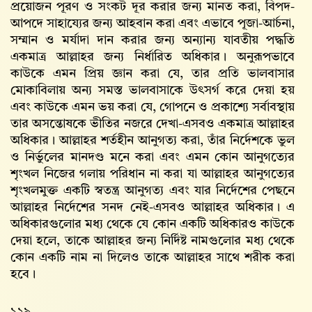
প্রয়োজন পূরণ ও সংকট দূর করার জন্য মানত করা, বিপদ-
আপদে সাহায্যের জন্য আহবান করা এবং এভাবে পূজা-আর্চনা,
সম্মান ও মর্যাদা দান করার জন্য অন্যান্য যাবতীয় পদ্ধতি
একমাত্র আল্লাহর জন্য নির্ধারিত অধিকার। অনুরূপভাবে
কাউকে এমন প্রিয় জ্ঞান করা যে, তার প্রতি ভালবাসার
মোকাবিলায় অন্য সমস্ত ভালবাসাকে উৎসর্গ করে দেয়া হয়
এবং কাউকে এমন ভয় করা যে, গোপনে ও প্রকাশ্যে সর্বাবস্থায়
তার অসন্তোষকে ভীতির নজরে দেখা-এসবও একমাত্র আল্লাহর
অধিকার। আল্লাহর শর্তহীন আনুগত্য করা, তাঁর নির্দেশকে ভুল
ও নির্ভুলের মানদণ্ড মনে করা এবং এমন কোন আনুগত্যের
শৃংখল নিজের গলায় পরিধান না করা যা আল্লাহর আনুগত্যের
শৃংখলমুক্ত একটি স্বতন্ত্র আনুগত্য এবং যার নির্দেশের পেছনে
আল্লাহর নির্দেশের সনদ নেই-এসবও আল্লাহর অধিকার। এ
অধিকারগুলোর মধ্য থেকে যে কোন একটি অধিকারও কাউকে
দেয়া হলে, তাকে আল্লাহর জন্য নির্দিষ্ট নামগুলোর মধ্য থেকে
কোন একটি নাম না দিলেও তাকে আল্লাহর সাথে শরীক করা
হবে।