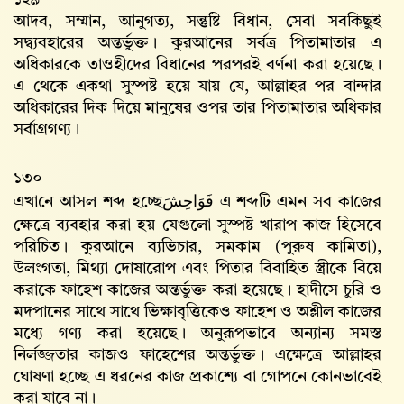
১২৯
আদব, সম্মান, আনুগত্য, সন্তুষ্টি বিধান, সেবা সবকিছুই
সদ্ব্যবহারের অন্তর্ভুক্ত। কুরআনের সর্বত্র পিতামাতার এ
অধিকারকে তাওহীদের বিধানের পরপরই বর্ণনা করা হয়েছে।
এ থেকে একথা সুস্পষ্ট হয়ে যায় যে, আল্লাহর পর বান্দার
অধিকারের দিক দিয়ে মানুষের ওপর তার পিতামাতার অধিকার
সর্বাগ্রগণ্য।
১৩০
এখানে আসল শব্দ হচ্ছে
فَوَاحِشَ
এ শব্দটি এমন সব কাজের
ক্ষেত্রে ব্যবহার করা হয় যেগুলো সুস্পষ্ট খারাপ কাজ হিসেবে
পরিচিত। কুরআনে ব্যভিচার, সমকাম (পুরুষ কামিতা),
উলংগতা, মিথ্যা দোষারোপ এবং পিতার বিবাহিত স্ত্রীকে বিয়ে
করাকে ফাহেশ কাজের অন্তর্ভুক্ত করা হয়েছে। হাদীসে চুরি ও
মদপানের সাথে সাথে ভিক্ষাবৃত্তিকেও ফাহেশ ও অশ্লীল কাজের
মধ্যে গণ্য করা হয়েছে। অনুরূপভাবে অন্যান্য সমস্ত
নির্লজ্জতার কাজও ফাহেশের অন্তর্ভুক্ত। এক্ষেত্রে আল্লাহর
ঘোষণা হচ্ছে এ ধরনের কাজ প্রকাশ্যে বা গোপনে কোনভাবেই
করা যাবে না।