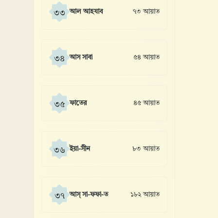
আল আহযাব
৭৩ আয়াত
৩৩
আস সাবা
৫৪ আয়াত
৩৪
ফাতের
৪৫ আয়াত
৩৫
ইয়া-সীন
৮৩ আয়াত
৩৬
আস্ সা-ফফা-ত
১৮২ আয়াত
৩৭