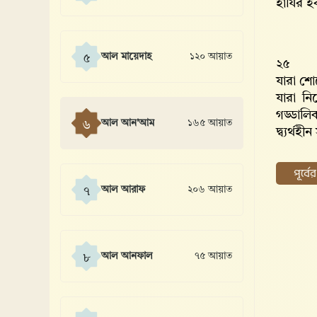
হাযির হ
আল মায়েদাহ
১২০ আয়াত
৫
২৫
যারা শো
যারা নি
গড্ডালি
আল আন'আম
১৬৫ আয়াত
৬
দ্ব্যর্থহ
পূর্ব
আল আরাফ
২০৬ আয়াত
৭
আল আনফাল
৭৫ আয়াত
৮