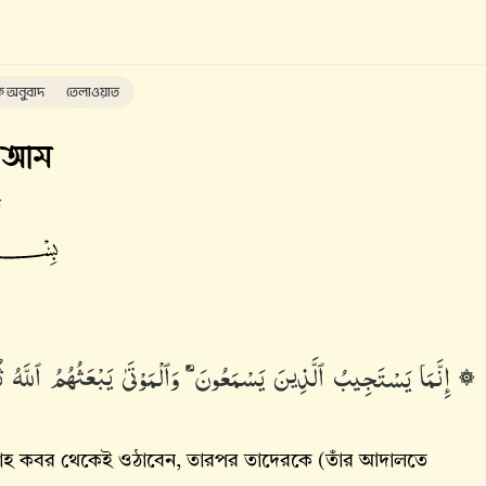
ক অনুবাদ
তেলাওয়াত
'আম
ত
إِنَّمَا يَسْتَجِيبُ ٱلَّذِينَ يَسْمَعُونَ ۘ وَٱلْمَوْتَىٰ يَبْعَثُهُمُ ٱللَّهُ ثُمّ
াহ‌ কবর থেকেই ওঠাবেন, তারপর তাদেরকে (তাঁর আদালতে