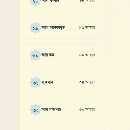
আল কাসাস
৮৮ আয়াত
২৮
আল আনকাবূত
৬৯ আয়াত
২৯
আর রূম
৬০ আয়াত
৩০
লুকমান
৩৪ আয়াত
৩১
আস সাজদাহ
৩০ আয়াত
৩২