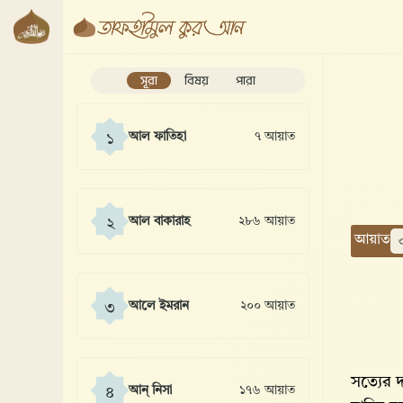
সূরা
বিষয়
পারা
আল ফাতিহা
৭ আয়াত
১
আল বাকারাহ
২৮৬ আয়াত
২
আয়াত
আলে ইমরান
২০০ আয়াত
৩
সত্যের 
আন্ নিসা
১৭৬ আয়াত
৪