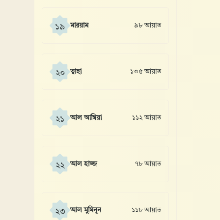
মারয়াম
৯৮ আয়াত
১৯
ত্বাহা
১৩৫ আয়াত
২০
আল আম্বিয়া
১১২ আয়াত
২১
আল হাজ্জ
৭৮ আয়াত
২২
আল মুমিনূন
১১৮ আয়াত
২৩