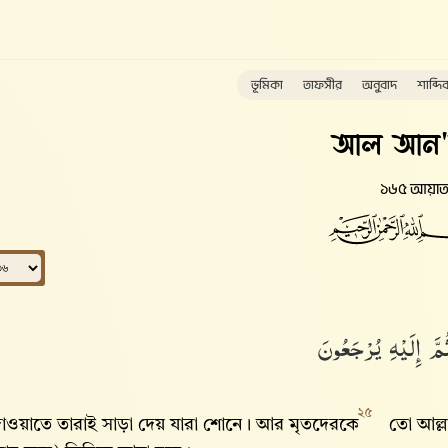
ভূমিকা
তাফসীর
অনুবাদ
শাব্দি
আল আন
১৬৫ আয়া
۞ َ إِلَيْهِ يُرْجَعُونَ
২৫
দাওয়াতে তারাই সাড়া দেয় যারা শোনে। আর মৃতদেরকে
তো আল্ল