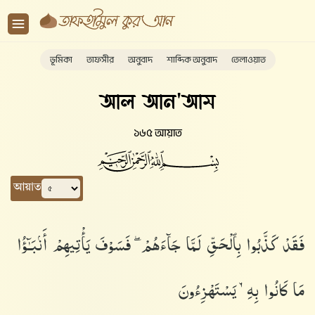
ভূমিকা
তাফসীর
অনুবাদ
শাব্দিক অনুবাদ
তেলাওয়াত
আল আন'আম
১৬৫ আয়াত
আয়াত
فَقَدْ كَذَّبُوا۟ بِٱلْحَقِّ لَمَّا جَآءَهُمْ ۖ فَسَوْفَ يَأْتِيهِمْ أَنۢبَـٰٓؤُا۟
مَا كَانُوا۟ بِهِۦ يَسْتَهْزِءُونَ