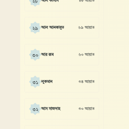
আল কাসাস
৮৮ আয়াত
২৮
আল আনকাবূত
৬৯ আয়াত
২৯
আর রূম
৬০ আয়াত
৩০
লুকমান
৩৪ আয়াত
৩১
আস সাজদাহ
৩০ আয়াত
৩২