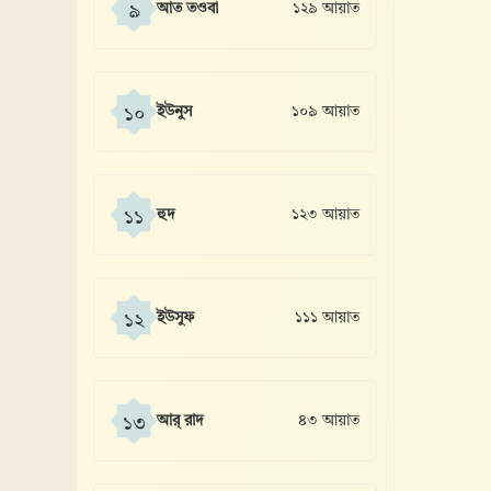
আত তওবা
১২৯ আয়াত
৯
ইউনুস
১০৯ আয়াত
১০
হুদ
১২৩ আয়াত
১১
ইউসুফ
১১১ আয়াত
১২
আর্ রাদ
৪৩ আয়াত
১৩