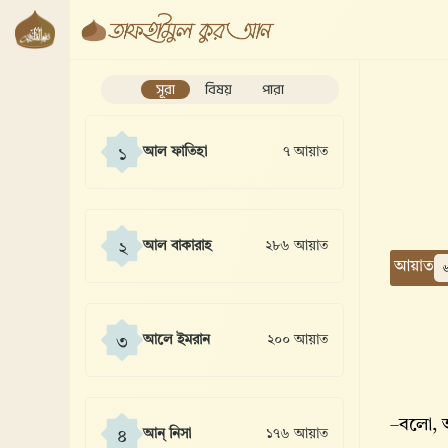
সূরা
বিষয়
পারা
আল ফাতিহা
৭ আয়াত
১
আল বাকারাহ
২৮৬ আয়াত
২
আয়াত
আলে ইমরান
২০০ আয়াত
৩
–বলো, আ
আন্ নিসা
১৭৬ আয়াত
৪