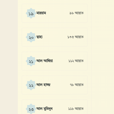
মারয়াম
৯৮ আয়াত
১৯
ত্বাহা
১৩৫ আয়াত
২০
আল আম্বিয়া
১১২ আয়াত
২১
আল হাজ্জ
৭৮ আয়াত
২২
আল মুমিনূন
১১৮ আয়াত
২৩