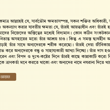
কমাত্র আল্লাহই যে, সার্বভৌম ক্ষমতাসম্পন্ন, সকল শক্তির অধিকারী,
ও অকল্যাণ করার যাবতীয় ক্ষমতা যে, তাঁরই আয়ত্তাধীন এবং তাঁরই হ
াদের নিজেদের অস্তিত্বের মধ্যেই বিদ্যমান। কোন কঠিন সংকট
তান্ত অসহায়ের মতো তাঁর আশ্রয় চাও। কিন্তু এ সমস্ত দ্ব্যর্থহীন আলা
ছাড়াই তাঁর সাথে অন্যদেরকে শরীক করেছো। তাঁরই দেয়া জীবিকায়
াভ করে অন্যদেরকে বন্ধু ও সাহায্যকারী আখ্যা দিচ্ছো। তাঁর দাস হ
করেন এবং বিপদ ও দুঃখ-কষ্টের দিনে তাঁরই কাছে কান্নাকাটি করো 
কে ত্রাণকর্তা মনে করতে থাকো এবং অন্যদের নামে নযরানা দিতে থ
ের আয়াত