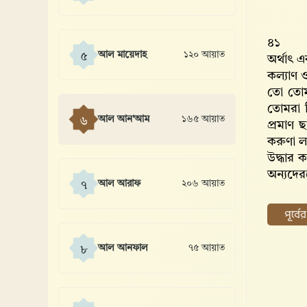
৪১
আল মায়েদাহ
১২০ আয়াত
৫
অর্থাৎ এ
কল্যাণ 
তো তোম
তোমরা নি
আল আন'আম
১৬৫ আয়াত
৬
প্রমাণ 
করুণা ল
উদ্ধার 
অন্যদের
আল আরাফ
২০৬ আয়াত
৭
পূর্ব
আল আনফাল
৭৫ আয়াত
৮