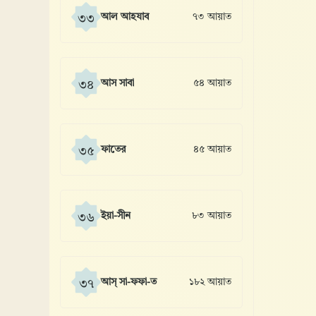
আল আহযাব
৭৩ আয়াত
৩৩
আস সাবা
৫৪ আয়াত
৩৪
ফাতের
৪৫ আয়াত
৩৫
ইয়া-সীন
৮৩ আয়াত
৩৬
আস্ সা-ফফা-ত
১৮২ আয়াত
৩৭