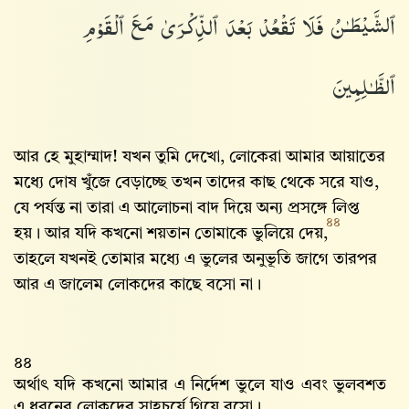
ٱلشَّيْطَـٰنُ فَلَا تَقْعُدْ بَعْدَ ٱلذِّكْرَىٰ مَعَ ٱلْقَوْمِ
ٱلظَّـٰلِمِينَ
আর হে মুহাম্মাদ! যখন তুমি দেখো, লোকেরা আমার আয়াতের
মধ্যে দোষ খুঁজে বেড়াচ্ছে তখন তাদের কাছ থেকে সরে যাও,
যে পর্যন্ত না তারা এ আলোচনা বাদ দিয়ে অন্য প্রসঙ্গে লিপ্ত
৪৪
হয়। আর যদি কখনো শয়তান তোমাকে ভুলিয়ে দেয়,
তাহলে যখনই তোমার মধ্যে এ ভুলের অনুভূতি জাগে তারপর
আর এ জালেম লোকদের কাছে বসো না।
৪৪
অর্থাৎ যদি কখনো আমার এ নির্দেশ ভুলে যাও এবং ভুলবশত
এ ধরনের লোকদের সাহচর্যে গিয়ে বসো।