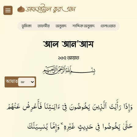
ভূমিকা
তাফসীর
অনুবাদ
শাব্দিক অনুবাদ
তেলাওয়াত
আল আন'আম
১৬৫ আয়াত
আয়াত
وَإِذَا رَأَيْتَ ٱلَّذِينَ يَخُوضُونَ فِىٓ ءَايَـٰتِنَا فَأَعْرِضْ عَنْهُمْ
حَتَّىٰ يَخُوضُوا۟ فِى حَدِيثٍ غَيْرِهِۦ ۚ وَإِمَّا يُنسِيَنَّكَ