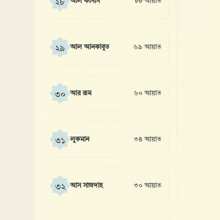
আল কাসাস
৮৮ আয়াত
২৮
আল আনকাবূত
৬৯ আয়াত
২৯
আর রূম
৬০ আয়াত
৩০
লুকমান
৩৪ আয়াত
৩১
আস সাজদাহ
৩০ আয়াত
৩২