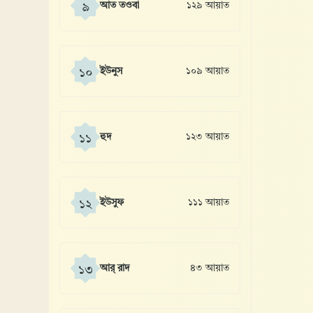
আত তওবা
১২৯ আয়াত
৯
ইউনুস
১০৯ আয়াত
১০
হুদ
১২৩ আয়াত
১১
ইউসুফ
১১১ আয়াত
১২
আর্ রাদ
৪৩ আয়াত
১৩