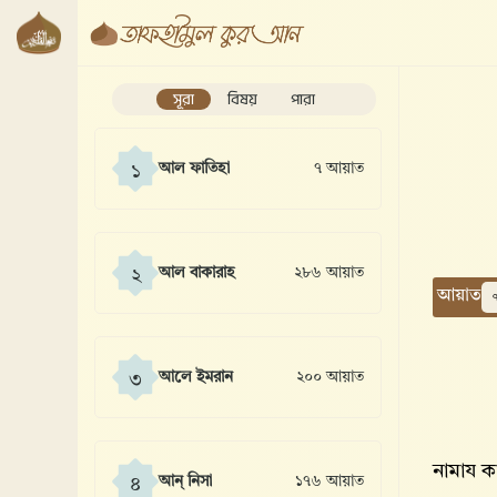
সূরা
বিষয়
পারা
আল ফাতিহা
৭ আয়াত
১
আল বাকারাহ
২৮৬ আয়াত
২
আয়াত
আলে ইমরান
২০০ আয়াত
৩
নামায ক
আন্ নিসা
১৭৬ আয়াত
৪