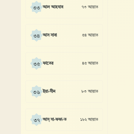
আল আহযাব
৭৩ আয়াত
৩৩
আস সাবা
৫৪ আয়াত
৩৪
ফাতের
৪৫ আয়াত
৩৫
ইয়া-সীন
৮৩ আয়াত
৩৬
আস্ সা-ফফা-ত
১৮২ আয়াত
৩৭