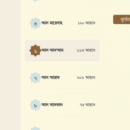
পূর্ব
আল মায়েদাহ
১২০ আয়াত
৫
আল আন'আম
১৬৫ আয়াত
৬
আল আরাফ
২০৬ আয়াত
৭
আল আনফাল
৭৫ আয়াত
৮