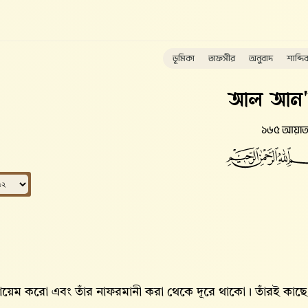
ভূমিকা
তাফসীর
অনুবাদ
শাব্দি
আল আন
১৬৫ আয়া
ায়েম করো এবং তাঁর নাফরমানী করা থেকে দূরে থাকো। তাঁরই কা