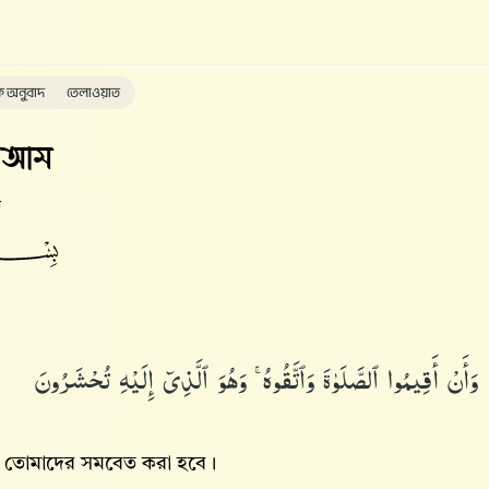
ক অনুবাদ
তেলাওয়াত
'আম
ত
وَأَنْ أَقِيمُوا۟ ٱلصَّلَوٰةَ وَٱتَّقُوهُ ۚ وَهُوَ ٱلَّذِىٓ إِلَيْهِ تُحْشَرُونَ
ছে তোমাদের সমবেত করা হবে।