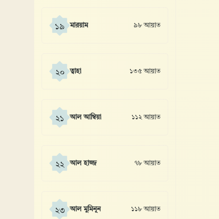
মারয়াম
৯৮ আয়াত
১৯
ত্বাহা
১৩৫ আয়াত
২০
আল আম্বিয়া
১১২ আয়াত
২১
আল হাজ্জ
৭৮ আয়াত
২২
আল মুমিনূন
১১৮ আয়াত
২৩