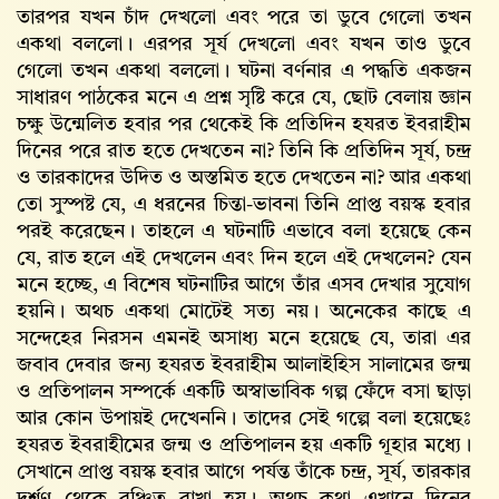
তারপর যখন চাঁদ দেখলো এবং পরে তা ডুবে গেলো তখন
একথা বললো। এরপর সূর্য দেখলো এবং যখন তাও ডুবে
গেলো তখন একথা বললো। ঘটনা বর্ণনার এ পদ্ধতি একজন
সাধারণ পাঠকের মনে এ প্রশ্ন সৃষ্টি করে যে, ছোট বেলায় জ্ঞান
চক্ষু উন্মেলিত হবার পর থেকেই কি প্রতিদিন হযরত ইবরাহীম
দিনের পরে রাত হতে দেখতেন না? তিনি কি প্রতিদিন সূর্য, চন্দ্র
ও তারকাদের উদিত ও অস্তমিত হতে দেখতেন না? আর একথা
তো সুস্পষ্ট যে, এ ধরনের চিন্তা-ভাবনা তিনি প্রাপ্ত বয়স্ক হবার
পরই করেছেন। তাহলে এ ঘটনাটি এভাবে বলা হয়েছে কেন
যে, রাত হলে এই দেখলেন এবং দিন হলে এই দেখলেন? যেন
মনে হচ্ছে, এ বিশেষ ঘটনাটির আগে তাঁর এসব দেখার সুযোগ
হয়নি। অথচ একথা মোটেই সত্য নয়। অনেকের কাছে এ
সন্দেহের নিরসন এমনই অসাধ্য মনে হয়েছে যে, তারা এর
জবাব দেবার জন্য হযরত ইবরাহীম আলাইহিস সালামের জন্ম
ও প্রতিপালন সম্পর্কে একটি অস্বাভাবিক গল্প ফেঁদে বসা ছাড়া
আর কোন উপায়ই দেখেননি। তাদের সেই গল্পে বলা হয়েছেঃ
হযরত ইবরাহীমের জন্ম ও প্রতিপালন হয় একটি গূহার মধ্যে।
সেখানে প্রাপ্ত বয়স্ক হবার আগে পর্যন্ত তাঁকে চন্দ্র, সূর্য, তারকার