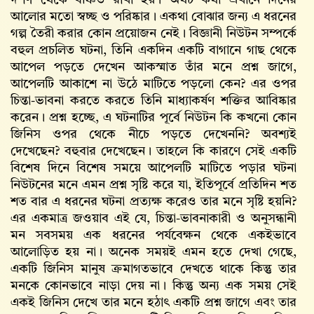
দর্শণ থেকে বঞ্চিত রাখা হয়। অথচ কথা এখানে দিনের
আলোর মতো স্বচ্ছ ও পরিষ্কার। একথা বোঝার জন্য এ ধরনের
গল্প তৈরী করার কোন প্রয়োজন নেই। বিজ্ঞানী নিউটন সম্পর্কে
বহুল প্রচলিত ঘটনা, তিনি একদিন একটি বাগানে গাছ থেকে
আপেল পড়তে দেখেন আকস্মাত তাঁর মনে প্রশ্ন জাগে,
আপেলটি আকাশে না উঠে মাটিতে পড়লো কেন? এর ওপর
চিন্তা-ভাবনা করতে করতে তিনি মাধ্যাকর্ষণ শক্তির আবিষ্কার
করেন। প্রশ্ন হচ্ছে, এ ঘটনাটির পূর্বে নিউটন কি কখনো কোন
জিনিস ওপর থেকে নীচে পড়তে দেখেননি? অবশ্যই
দেখেছেন? বহুবার দেখেছেন। তাহলে কি কারণে সেই একটি
বিশেষ দিনে বিশেষ সময়ে আপেলটি মাটিতে পড়ার ঘটনা
নিউটনের মনে এমন প্রশ্ন সৃষ্টি করে যা, ইতিপূর্বে প্রতিদিন শত
শত বার এ ধরনের ঘটনা প্রত্যক্ষ করেও তার মনে সৃষ্টি হয়নি?
এর একমাত্র জওয়াব এই যে, চিন্তা-ভাবনাকারী ও অনুসন্ধানী
মন সবসময় এক ধরনের পর্যবেক্ষন থেকে একইভাবে
আলোড়িত হয় না। অনেক সময়ই এমন হতে দেখা গেছে,
একটি জিনিস মানুষ ক্রমাগতভাবে দেখতে থাকে কিন্তু তার
মনকে কোনভাবে নাড়া দেয় না। কিন্তু অন্য এক সময় সেই
একই জিনিস দেখে তার মনে হঠাৎ একটি প্রশ্ন জাগে এবং তার