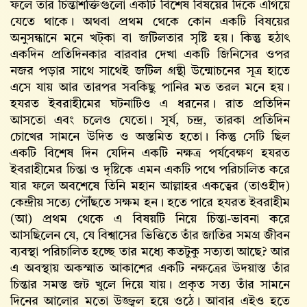
ফলে তার চিন্তাশক্তিগুলো একটি বিশেষ বিষয়ের দিকে এগিয়ে
যেতে থাকে। অথবা প্রথম থেকে কোন একটি বিষয়ের
অনুসন্ধানে মনে খট্‌কা বা জটিলতার সৃষ্টি হয়। কিন্তু হঠাৎ
একদিন প্রতিদিনকার বারবার দেখা একটি জিনিসের ওপর
নজর পড়ার সাথে সাথেই জটিল গ্রন্থী উন্মোচনের সূত্র হাতে
এসে যায় আর তারপর সবকিছু পানির মত তরল মনে হয়।
হযরত ইবরাহীমের ঘটনাটিও এ ধরনের। রাত প্রতিদিন
আসতো এবং চলেও যেতো। সূর্য, চন্দ্র, তারকা প্রতিদিন
চোখের সামনে উদিত ও অস্তমিত হতো। কিন্তু সেটি ছিল
একটি বিশেষ দিন যেদিন একটি নক্ষত্র পর্যবেক্ষণ হযরত
ইবরাহীমের চিন্তা ও দৃষ্টিকে এমন একটি পথে পরিচালিত করে
যার ফলে অবশেষে তিনি মহান আল্লাহর একত্বের (তাওহীদ)
কেন্দ্রীয় সত্যে পৌঁছতে সক্ষম হন। হতে পারে হযরত ইবরাহীম
(আ) প্রথম থেকে এ বিষয়টি নিয়ে চিন্তা-ভাবনা করে
আসছিলেন যে, যে বিশ্বাসের ভিত্তিতে তাঁর জাতির সমগ্র জীবন
ব্যবস্থা পরিচালিত হচ্ছে তার মধ্যে কতটুকু সত্যতা আছে? আর
এ অবস্থায় অকস্মাত আকাশের একটি নক্ষত্রের উদয়াস্ত তাঁর
চিন্তার সমস্ত জট খুলে দিয়ে যায়। প্রকৃত সত্য তাঁর সামনে
দিনের আলোর মতো উজ্জ্বল হয়ে ওঠে। আবার এইও হতে