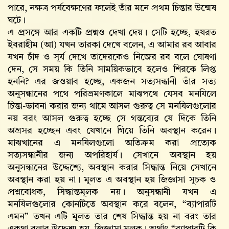
পারে, নক্ষত্র পর্যবেক্ষণের ফলেই তাঁর মনে প্রথম চিন্তার উন্মেষ
ঘটে।
এ প্রসঙ্গে আর একটি প্রশ্নও দেখা দেয়। সেটি হচ্ছে, হযরত
ইবরাহীম (আ) যখন তারকা দেখে বলেন, এ আমার রব আবার
যখন চাঁদ ও সূর্য দেখে তাদেরকেও নিজের রব বলে ঘোষণা
দেন, সে সময় কি তিনি সাময়িকভাবে হলেও শিরকে লিপ্ত
হননি? এর জওয়াব হচ্ছে, একজন সত্যসন্ধানী তাঁর সত্য
অনুসন্ধানের পথে পরিভ্রমণকালে মাঝপথে যেসব মনযিলে
চিন্তা-ভাবনা করার জন্য থামে আসল গুরুত্ব সে মনযিলগুলোর
নয় বরং আসল গুরুত্ব হচ্ছে সে গন্তব্যের যে দিকে তিনি
অগ্রসর হচ্ছেন এবং যেখানে গিয়ে তিনি অবস্থান করেন।
মাঝখানের এ মনযিলগুলো অতিক্রম করা প্রত্যেক
সত্যসন্ধানীর জন্য অপরিহার্য। সেখানে অবস্থান হয়
অনুসন্ধানের উদ্দেশ্যে, অবস্থান করার সিদ্ধান্ত নিয়ে সেখানে
অবস্থান করা হয় না। মূলত এ অবস্থান হয় জিজ্ঞাসা সূচক ও
প্রশ্নবোধক, সিদ্ধান্তমূলক নয়। অনুসন্ধানী যখন এ
মনযিলগুলোর কোনটিতে অবস্থান করে বলেন, “ব্যাপারটি
এমন” তখন এটি মূলত তার শেষ সিদ্ধান্ত হয় না বরং তার