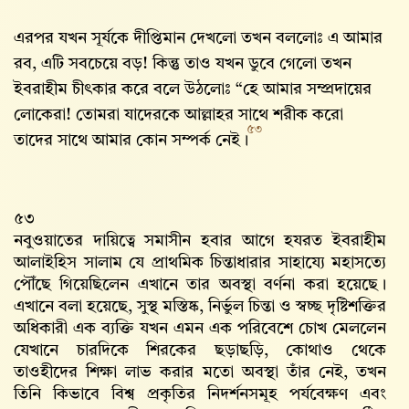
এরপর যখন সূর্যকে দীপ্তিমান দেখলো তখন বললোঃ এ আমার
রব, এটি সবচেয়ে বড়! কিন্তু তাও যখন ডুবে গেলো তখন
ইবরাহীম চীৎকার করে বলে উঠলোঃ “হে আমার সম্প্রদায়ের
লোকেরা! তোমরা যাদেরকে আল্লাহর সাথে শরীক করো
৫৩
তাদের সাথে আমার কোন সম্পর্ক নেই।
৫৩
নবুওয়াতের দায়িত্বে সমাসীন হবার আগে হযরত ইবরাহীম
আলাইহিস সালাম যে প্রাথমিক চিন্তাধারার সাহায্যে মহাসত্যে
পৌঁছে গিয়েছিলেন এখানে তার অবস্থা বর্ণনা করা হয়েছে।
এখানে বলা হয়েছে, সুস্থ মস্তিষ্ক, নির্ভুল চিন্তা ও স্বচ্ছ দৃষ্টিশক্তির
অধিকারী এক ব্যক্তি যখন এমন এক পরিবেশে চোখ মেললেন
যেখানে চারদিকে শিরকের ছড়াছড়ি, কোথাও থেকে
তাওহীদের শিক্ষা লাভ করার মতো অবস্থা তাঁর নেই, তখন
তিনি কিভাবে বিশ্ব প্রকৃতির নিদর্শনসমূহ পর্যবেক্ষণ এবং