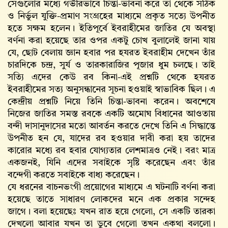
সেগুলোর মধ্যে গভীরভাবে চিন্তা-ভাবনা করে তা থেকে সঠিক
ও নির্ভুল যুক্তি-প্রমাণ সংগ্রহের মাধ্যমে প্রকৃত সত্যে উপনীত
হতে সক্ষম হলেন। ইতিপূর্বে ইবরাহীমের জাতির যে অবস্থা
বর্ণনা করা হয়েছে তার ওপর একটু চোখ বুলালেই জানা যায়
যে, ছোট বেলায় জ্ঞান হবার পর হযরত ইবরাহীম দেখেন তাঁর
চারদিকে চন্দ্র, সুর্য ও তারকারাজির পূজার ধুম চলছে। তাই
সত্যি এদের কেউ রব কিনা-এই প্রশ্নটি থেকে হযরত
ইবরাহীমের সত্য অনুসন্ধানের সূচনা হওয়াই স্বাভাবিক ছিল। এ
কেন্দ্রীয় প্রশ্নটি নিয়ে তিনি চিন্তা-ভাবনা করেন। অবশেষে
নিজের জাতির সমস্ত রবকে একটি অমোঘ বিধানের আওতায়
বন্দী দাসানুদাসের মতো আবর্তন করতে দেখে তিনি এ সিদ্ধান্তে
উপনীত হন যে, যাদের রব হওয়ার দাবী করা হয় তাদের
কারোর মধ্যে রব হবার যোগ্যতার লেশমাত্রও নেই। বরং মাত্র
একজনই, যিনি এদের সবাইকে সৃষ্টি করেছেন এবং তাঁর
বন্দেগী করতে সবাইকে বাধ্য করেছেন।
যে ধরনের বাচনভংগী প্রয়োগের মাধ্যমে এ ঘটনাটি বর্ণনা করা
হয়েছে তাতে সাধারণ লোকদের মনে এক প্রকার সন্দেহ
জাগে। বলা হয়েছেঃ যখন রাত হয়ে গেলো, সে একটি তারকা
দেখলো আবার যখন তা ডুবে গেলো তখন একথা বললো।