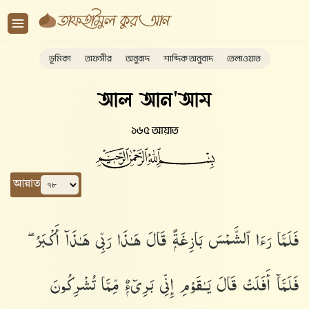
ভূমিকা
তাফসীর
অনুবাদ
শাব্দিক অনুবাদ
তেলাওয়াত
আল আন'আম
১৬৫ আয়াত
আয়াত
فَلَمَّا رَءَا ٱلشَّمْسَ بَازِغَةًۭ قَالَ هَـٰذَا رَبِّى هَـٰذَآ أَكْبَرُ ۖ
فَلَمَّآ أَفَلَتْ قَالَ يَـٰقَوْمِ إِنِّى بَرِىٓءٌۭ مِّمَّا تُشْرِكُونَ