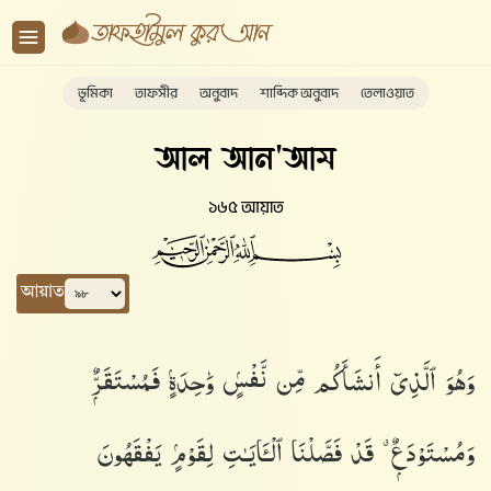
ভূমিকা
তাফসীর
অনুবাদ
শাব্দিক অনুবাদ
তেলাওয়াত
আল আন'আম
১৬৫ আয়াত
আয়াত
وَهُوَ ٱلَّذِىٓ أَنشَأَكُم مِّن نَّفْسٍۢ وَٰحِدَةٍۢ فَمُسْتَقَرٌّۭ
وَمُسْتَوْدَعٌۭ ۗ قَدْ فَصَّلْنَا ٱلْـَٔايَـٰتِ لِقَوْمٍۢ يَفْقَهُونَ