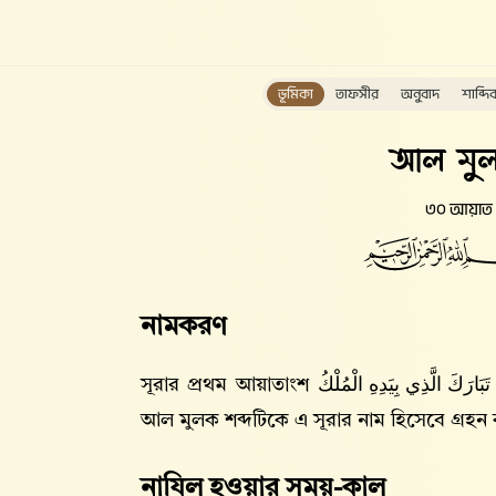
ভূমিকা
তাফসীর
অনুবাদ
শাব্দি
আল মু
৩০ আয়াত
নামকরণ
সূরার প্রথম আয়াতাংশ
تَبَارَكَ الَّذِي بِيَدِهِ الْمُلْكُ
আল মুলক শব্দটিকে এ সূরার নাম হিসেবে গ্রহন
নাযিল হওয়ার সময়-কাল