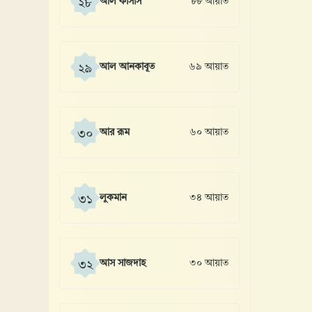
আল কাসাস
৮৮ আয়াত
২৮
আল আনকাবূত
৬৯ আয়াত
২৯
আর রূম
৬০ আয়াত
৩০
লুকমান
৩৪ আয়াত
৩১
আস সাজদাহ
৩০ আয়াত
৩২