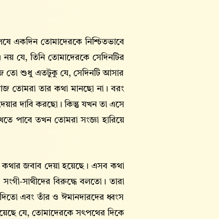
ষে একদিন তোমাদেরকে নিশ্চিতভাবে
 নয় যে, তিনি তোমাদেরকে সেদিনটির
ো শুধু এতটুকু যে, সেদিনটি আসার
জ তোমরা তার কথা মানছো না। বরং
েয়ার দাবি করছো। কিন্তু যখন তা এসে
খতে পাবে তখন তোমরা সংজ্ঞা হারিয়ে
ু কথার জবাব দেয়া হয়েছে। এসব কথা
ঁর সংগী-সাথীদের বিরুদ্ধে বলতো। তারা
প দিতো এবং তাঁর ও ঈমানদারদের ধ্বংস
হয়েছে যে, তোমাদেরকে সৎপথের দিকে