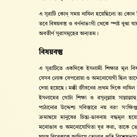
এ সূরাটি কোন্ সময় নাযিল হয়েছিলো তা কোন নি
তবে বিষয়বস্তু ও বর্ণনাভংগী থেকে স্পষ্ট বুঝা য
অবতীর্ণ সূরাসমূহের অন্যতম।
বিষয়বস্তু
এ সূরাটিতে একদিকে ইসলামী শিক্ষার মূল বি
যেসব লোক বেপরোয়া ও অমনোযোগী ছিল তাদে
দেয়া হয়েছে। মক্কী জীবনের প্রথম দিকে নাযিল হ
ইসলামের গোটা শিক্ষা ও রসূলুল্লাহ সাল্লাল
পাঠানোর উদ্দেশ্য সবিস্তারে নয় বরং সংক্ষ
ক্রমান্বয়ে মানুষের চিন্তা-ভাবনায় বদ্ধমূল
মনোভাব ও অমনোযোগিতা দূর করা, তাকে ভেব