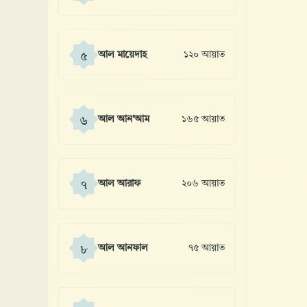
আল মায়েদাহ
১২০ আয়াত
৫
আল আন'আম
১৬৫ আয়াত
৬
আল আরাফ
২০৬ আয়াত
৭
আল আনফাল
৭৫ আয়াত
৮