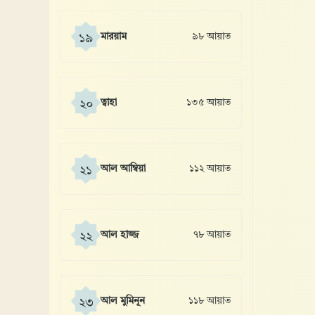
মারয়াম
৯৮ আয়াত
১৯
ত্বাহা
১৩৫ আয়াত
২০
আল আম্বিয়া
১১২ আয়াত
২১
আল হাজ্জ
৭৮ আয়াত
২২
আল মুমিনূন
১১৮ আয়াত
২৩