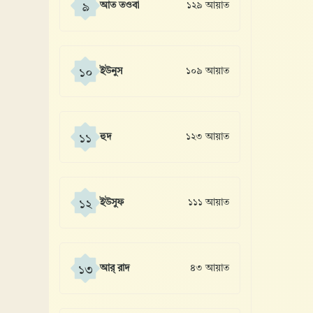
আত তওবা
১২৯ আয়াত
৯
ইউনুস
১০৯ আয়াত
১০
হুদ
১২৩ আয়াত
১১
ইউসুফ
১১১ আয়াত
১২
আর্ রাদ
৪৩ আয়াত
১৩