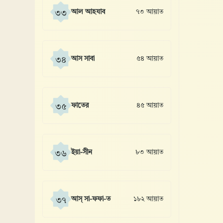
আল আহযাব
৭৩ আয়াত
৩৩
আস সাবা
৫৪ আয়াত
৩৪
ফাতের
৪৫ আয়াত
৩৫
ইয়া-সীন
৮৩ আয়াত
৩৬
আস্ সা-ফফা-ত
১৮২ আয়াত
৩৭