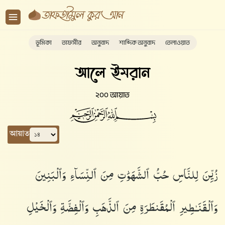
ভূমিকা
তাফসীর
অনুবাদ
শাব্দিক অনুবাদ
তেলাওয়াত
আলে ইমরান
২০০ আয়াত
আয়াত
زُيِّنَ لِلنَّاسِ حُبُّ ٱلشَّهَوَٰتِ مِنَ ٱلنِّسَآءِ وَٱلْبَنِينَ
وَٱلْقَنَـٰطِيرِ ٱلْمُقَنطَرَةِ مِنَ ٱلذَّهَبِ وَٱلْفِضَّةِ وَٱلْخَيْلِ