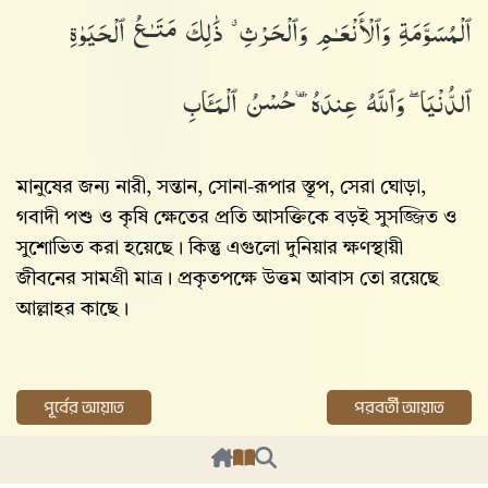
ٱلْمُسَوَّمَةِ وَٱلْأَنْعَـٰمِ وَٱلْحَرْثِ ۗ ذَٰلِكَ مَتَـٰعُ ٱلْحَيَوٰةِ
ٱلدُّنْيَا ۖ وَٱللَّهُ عِندَهُۥ حُسْنُ ٱلْمَـَٔابِ
মানুষের জন্য নারী, সন্তান, সোনা-রূপার স্তূপ, সেরা ঘোড়া,
গবাদী পশু ও কৃষি ক্ষেতের প্রতি আসক্তিকে বড়ই সুসজ্জিত ও
সুশোভিত করা হয়েছে। কিন্তু এগুলো দুনিয়ার ক্ষণস্থায়ী
জীবনের সামগ্রী মাত্র। প্রকৃতপক্ষে উত্তম আবাস তো রয়েছে
আল্লাহ‌র কাছে।
পূর্বের আয়াত
পরবর্তী আয়াত