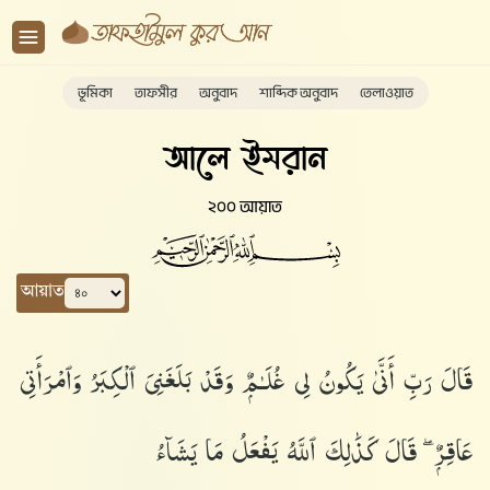
ভূমিকা
তাফসীর
অনুবাদ
শাব্দিক অনুবাদ
তেলাওয়াত
আলে ইমরান
২০০ আয়াত
আয়াত
قَالَ رَبِّ أَنَّىٰ يَكُونُ لِى غُلَـٰمٌۭ وَقَدْ بَلَغَنِىَ ٱلْكِبَرُ وَٱمْرَأَتِى
عَاقِرٌۭ ۖ قَالَ كَذَٰلِكَ ٱللَّهُ يَفْعَلُ مَا يَشَآءُ