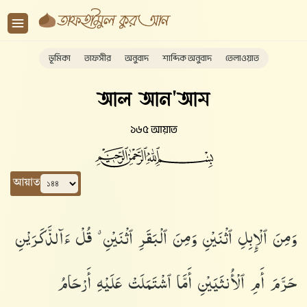
ভূমিকা
তাফসীর
অনুবাদ
শাব্দিক অনুবাদ
তেলাওয়াত
আল আন'আম
১৬৫ আয়াত
আয়াত
وَمِنَ ٱلْإِبِلِ ٱثْنَيْنِ وَمِنَ ٱلْبَقَرِ ٱثْنَيْنِ ۗ قُلْ ءَآلذَّكَرَيْنِ
حَرَّمَ أَمِ ٱلْأُنثَيَيْنِ أَمَّا ٱشْتَمَلَتْ عَلَيْهِ أَرْحَامُ