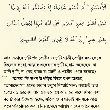
ٱلْأُنثَيَيْنِ ۖ أَمْ كُنتُمْ شُهَدَآءَ إِذْ وَصَّىٰكُمُ ٱللَّهُ بِهَـٰذَا ۚ
فَمَنْ أَظْلَمُ مِمَّنِ ٱفْتَرَىٰ عَلَى ٱللَّهِ كَذِبًۭا لِّيُضِلَّ ٱلنَّاسَ
بِغَيْرِ عِلْمٍ ۗ إِنَّ ٱللَّهَ لَا يَهْدِى ٱلْقَوْمَ ٱلظَّـٰلِمِينَ
আর এভাবে দু’টি উট শ্রেণীর ও দু’টি গাভী শ্রেণীর মধ্য থেকে।
জিজ্ঞেস করো, আল্লাহ এদের নর দু’টি হারাম করেছেন, না
মাদী দু’টি, না সেই বাচ্চা যা উটনী ও গাভীর পেটে রয়েছে?
১২০
তোমরা কি তখন উপস্থিত ছিলে যখন আল্লাহ‌
তোমাদেরকে এদের হারাম হুকুম দিয়েছিলেন? কাজেই তার
চেয়ে বড় জালেম আর কে হবে যে আল্লাহর নামে মিথ্যা কথা
বলে? তার উদ্দেশ্য হচ্ছে, সঠিক জ্ঞান ছাড়াই মানুষকে ভ্রান্ত
পথে পরিচালিত করা। নিঃসন্দেহে আল্লাহ‌ এহেন জালেমদের