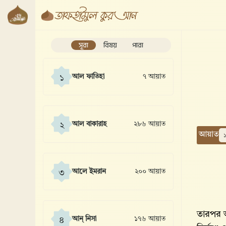
সূরা
বিষয়
পারা
আল ফাতিহা
৭ আয়াত
১
আল বাকারাহ
২৮৬ আয়াত
২
আয়াত
আলে ইমরান
২০০ আয়াত
৩
তারপর আ
আন্ নিসা
১৭৬ আয়াত
৪