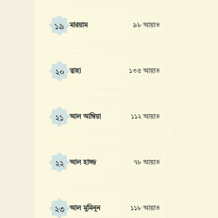
মারয়াম
৯৮ আয়াত
১৯
ত্বাহা
১৩৫ আয়াত
২০
আল আম্বিয়া
১১২ আয়াত
২১
আল হাজ্জ
৭৮ আয়াত
২২
আল মুমিনূন
১১৮ আয়াত
২৩