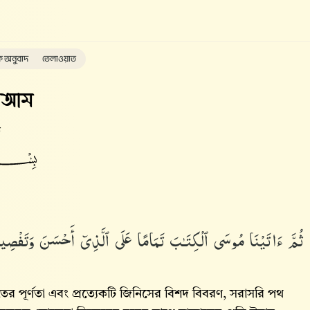
ক অনুবাদ
তেলাওয়াত
'আম
ত
ثُمَّ ءَاتَيْنَا مُوسَى ٱلْكِتَـٰبَ تَمَامًا عَلَى ٱلَّذِىٓ أَحْسَنَ وَتَفْصِيلًۭا ل
ের পূর্ণতা এবং প্রত্যেকটি জিনিসের বিশদ বিবরণ, সরাসরি পথ