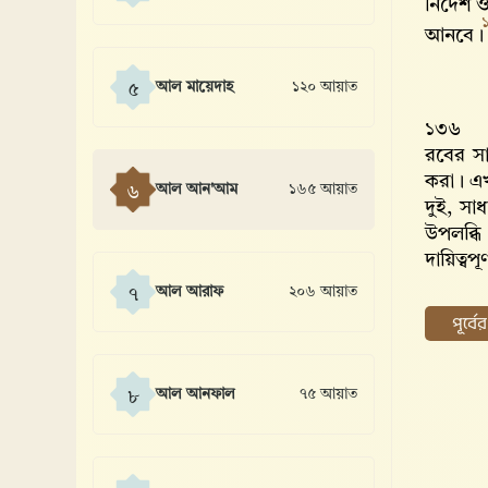
নির্দেশ
আনবে
আল মায়েদাহ
১২০ আয়াত
৫
১৩৬
রবের সা
করা। এখ
আল আন'আম
১৬৫ আয়াত
৬
দুই, সা
উপলব্ধি
দায়িত্ব
আল আরাফ
২০৬ আয়াত
৭
পূর্ব
আল আনফাল
৭৫ আয়াত
৮