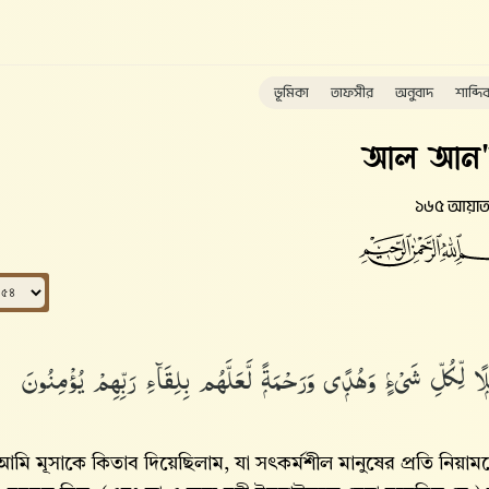
ভূমিকা
তাফসীর
অনুবাদ
শাব্দি
আল আন
১৬৫ আয়া
ِّكُلِّ شَىْءٍۢ وَهُدًۭى وَرَحْمَةًۭ لَّعَلَّهُم بِلِقَآءِ رَبِّهِمْ يُؤْمِنُونَ
মি মূসাকে কিতাব দিয়েছিলাম, যা সৎকর্মশীল মানুষের প্রতি নিয়ামত