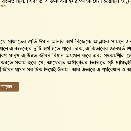
 ও রহমত ছিল, (এবং তা এ জন্য বনী ইসরাঈলকে দেয়া হয়েছিল যে,) 
১৩৬
।
থে সাক্ষাতের প্রতি ঈমান আনার অর্থ নিজেকে আল্লাহর সামনে জ
ানে এ বক্তব্যের দু’টি অর্থ হতে পারে। এক, এ কিতাবের জ্ঞানগর্ভ 
ধারণ মানুষ এ উন্নত জীবন বিধান অধ্যয়ন করে এবং সৎকর্মশীল 
 করতে সক্ষম হবে যে, আখেরাত অস্বীকৃতির ভিত্তিতে সৃষ্ট দায়িত্
পূর্ণ জীবন যাপন সব দিক দিয়েই উত্তম। আর এভাবে এ পর্যবেক্ষণ 
ের আয়াত