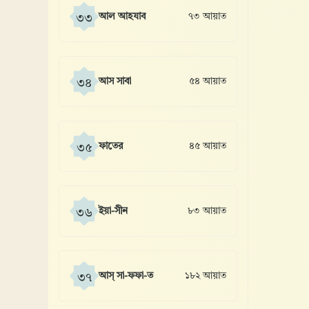
আল আহযাব
৭৩ আয়াত
৩৩
আস সাবা
৫৪ আয়াত
৩৪
ফাতের
৪৫ আয়াত
৩৫
ইয়া-সীন
৮৩ আয়াত
৩৬
আস্ সা-ফফা-ত
১৮২ আয়াত
৩৭