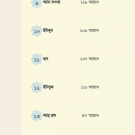
আত তওবা
১২৯ আয়াত
৯
ইউনুস
১০৯ আয়াত
১০
হুদ
১২৩ আয়াত
১১
ইউসুফ
১১১ আয়াত
১২
আর্ রাদ
৪৩ আয়াত
১৩