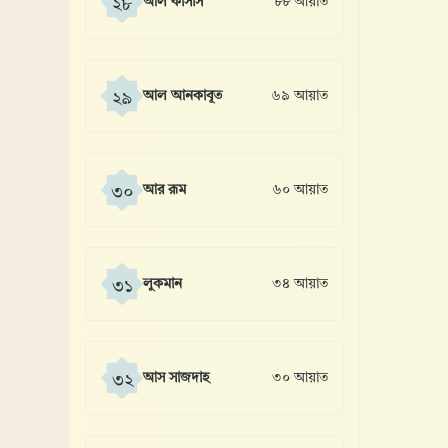
আল কাসাস
৮৮ আয়াত
২৮
আল আনকাবূত
৬৯ আয়াত
২৯
আর রূম
৬০ আয়াত
৩০
লুকমান
৩৪ আয়াত
৩১
আস সাজদাহ
৩০ আয়াত
৩২