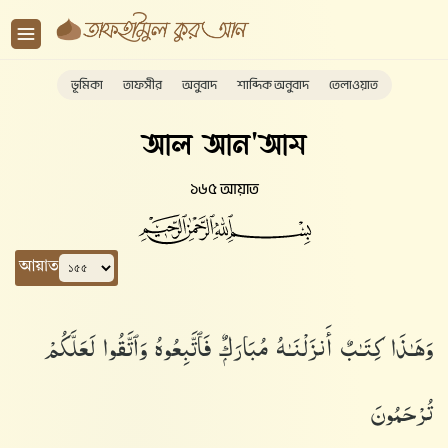
ভূমিকা
তাফসীর
অনুবাদ
শাব্দিক অনুবাদ
তেলাওয়াত
আল আন'আম
১৬৫ আয়াত
আয়াত
وَهَـٰذَا كِتَـٰبٌ أَنزَلْنَـٰهُ مُبَارَكٌۭ فَٱتَّبِعُوهُ وَٱتَّقُوا۟ لَعَلَّكُمْ
تُرْحَمُونَ