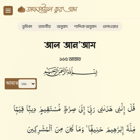
ভূমিকা
তাফসীর
অনুবাদ
শাব্দিক অনুবাদ
তেলাওয়াত
আল আন'আম
১৬৫ আয়াত
আয়াত
قُلْ إِنَّنِى هَدَىٰنِى رَبِّىٓ إِلَىٰ صِرَٰطٍۢ مُّسْتَقِيمٍۢ دِينًۭا قِيَمًۭا
مِّلَّةَ إِبْرَٰهِيمَ حَنِيفًۭا ۚ وَمَا كَانَ مِنَ ٱلْمُشْرِكِينَ