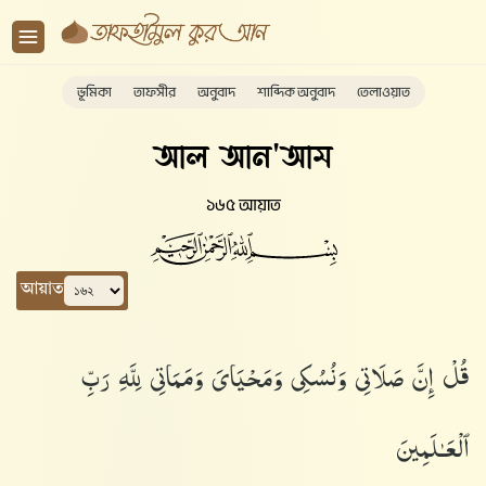
ভূমিকা
তাফসীর
অনুবাদ
শাব্দিক অনুবাদ
তেলাওয়াত
আল আন'আম
১৬৫ আয়াত
আয়াত
قُلْ إِنَّ صَلَاتِى وَنُسُكِى وَمَحْيَاىَ وَمَمَاتِى لِلَّهِ رَبِّ
ٱلْعَـٰلَمِينَ